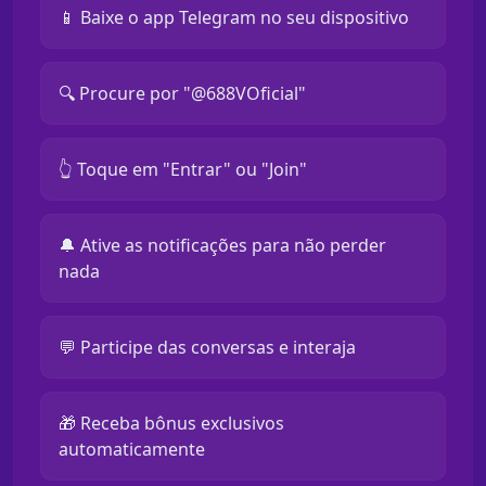
📱 Baixe o app Telegram no seu dispositivo
🔍 Procure por "@688VOficial"
👆 Toque em "Entrar" ou "Join"
🔔 Ative as notificações para não perder
nada
💬 Participe das conversas e interaja
🎁 Receba bônus exclusivos
automaticamente