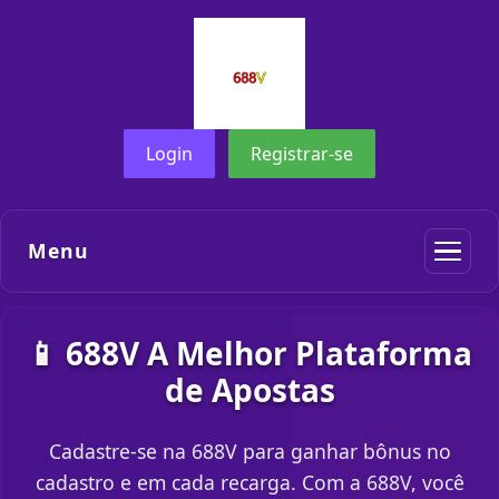
Login
Registrar-se
Menu
📱 688V A Melhor Plataforma
de Apostas
Cadastre-se na 688V para ganhar bônus no
cadastro e em cada recarga. Com a 688V, você