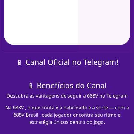
📱 Canal Oficial no Telegram!
📱 Benefícios do Canal
Descubra as vantagens de seguir a 688V no Telegram
Na 688V , o que conta é a habilidade e a sorte — com a
688V Brasil , cada jogador encontra seu ritmo e
estratégia únicos dentro do jogo.