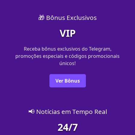
🎁 Bônus Exclusivos
VIP
Receba bônus exclusivos do Telegram,
promoções especiais e códigos promocionais
únicos!
Ver Bônus
📢 Notícias em Tempo Real
24/7