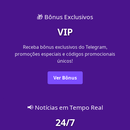
🎁 Bônus Exclusivos
VIP
Receba bônus exclusivos do Telegram,
promoções especiais e códigos promocionais
únicos!
Ver Bônus
📢 Notícias em Tempo Real
24/7