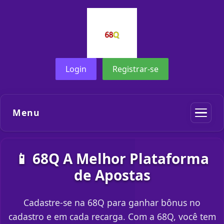
Login
Registrar-se
Menu
📱 68Q A Melhor Plataforma
de Apostas
Cadastre-se na 68Q para ganhar bônus no
cadastro e em cada recarga. Com a 68Q, você tem