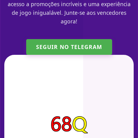
acesso a promoções incríveis e uma experiência
de jogo inigualável. Junte-se aos vencedores
agora!
SEGUIR NO TELEGRAM