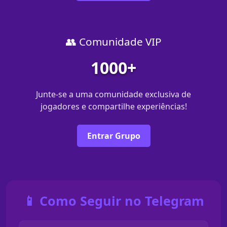
👥 Comunidade VIP
1000+
Junte-se a uma comunidade exclusiva de
jogadores e compartilhe experiências!
Entrar Grupo
📱 Como Seguir no Telegram