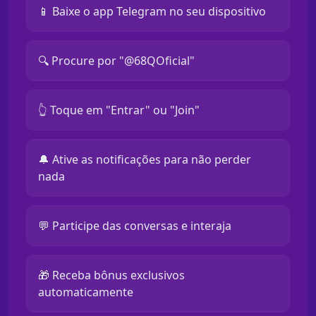
📱 Baixe o app Telegram no seu dispositivo
🔍 Procure por "@68QOficial"
👆 Toque em "Entrar" ou "Join"
🔔 Ative as notificações para não perder
nada
💬 Participe das conversas e interaja
🎁 Receba bônus exclusivos
automaticamente