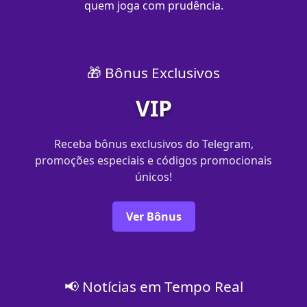
quem joga com prudência.
🎁 Bônus Exclusivos
VIP
Receba bônus exclusivos do Telegram,
promoções especiais e códigos promocionais
únicos!
Ver Bônus
📢 Notícias em Tempo Real