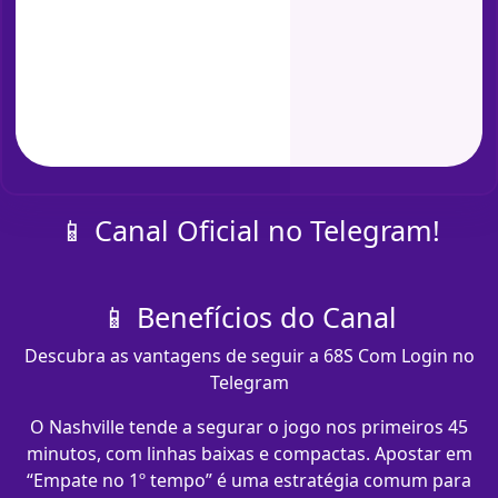
📱 Canal Oficial no Telegram!
📱 Benefícios do Canal
Descubra as vantagens de seguir a 68S Com Login no
Telegram
O Nashville tende a segurar o jogo nos primeiros 45
minutos, com linhas baixas e compactas. Apostar em
“Empate no 1º tempo” é uma estratégia comum para