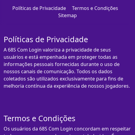
Políticas de Privacidade
Termos e Condições
Sitemap
Políticas de Privacidade
A 68S Com Login valoriza a privacidade de seus
usuários e está empenhada em proteger todas as
informações pessoais fornecidas durante o uso de
nossos canais de comunicação. Todos os dados
coletados são utilizados exclusivamente para fins de
melhoria contínua da experiência de nossos jogadores.
Termos e Condições
Os usuários da 68S Com Login concordam em respeitar