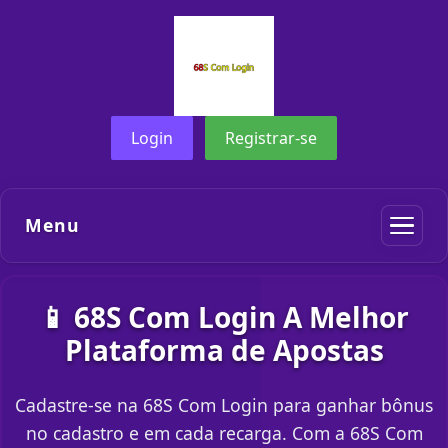
Login
Registrar-se
Menu
📱 68S Com Login A Melhor
Plataforma de Apostas
Cadastre-se na 68S Com Login para ganhar bônus
no cadastro e em cada recarga. Com a 68S Com