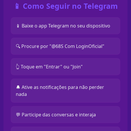
📱 Como Seguir no Telegram
📱 Baixe o app Telegram no seu dispositivo
🔍 Procure por "@68S Com LoginOficial"
👆 Toque em "Entrar" ou "Join"
🔔 Ative as notificações para não perder
nada
💬 Participe das conversas e interaja