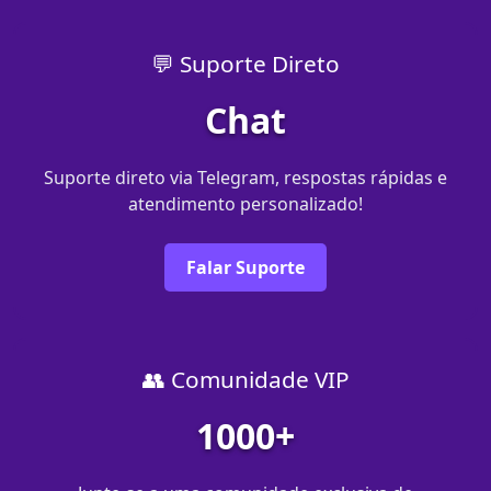
💬 Suporte Direto
Chat
Suporte direto via Telegram, respostas rápidas e
atendimento personalizado!
Falar Suporte
👥 Comunidade VIP
1000+