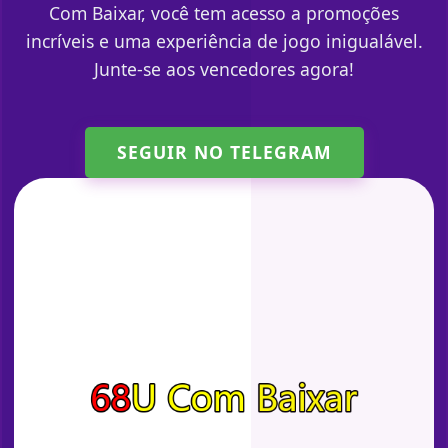
Com Baixar, você tem acesso a promoções
incríveis e uma experiência de jogo inigualável.
Junte-se aos vencedores agora!
SEGUIR NO TELEGRAM