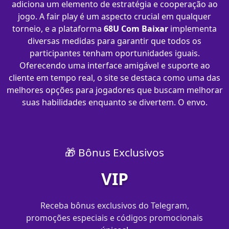
adiciona um elemento de estratégia e cooperação ao
jogo. A fair play é um aspecto crucial em qualquer
torneio, e a plataforma
68U Com Baixar
implementa
diversas medidas para garantir que todos os
participantes tenham oportunidades iguais.
Oferecendo uma interface amigável e suporte ao
cliente em tempo real, o site se destaca como uma das
melhores opções para jogadores que buscam melhorar
suas habilidades enquanto se divertem. O envo.
🎁 Bônus Exclusivos
VIP
Receba bônus exclusivos do Telegram,
promoções especiais e códigos promocionais