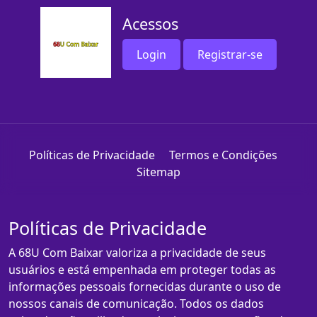
Acessos
Login
Registrar-se
Políticas de Privacidade
Termos e Condições
Sitemap
Políticas de Privacidade
A 68U Com Baixar valoriza a privacidade de seus
usuários e está empenhada em proteger todas as
informações pessoais fornecidas durante o uso de
nossos canais de comunicação. Todos os dados