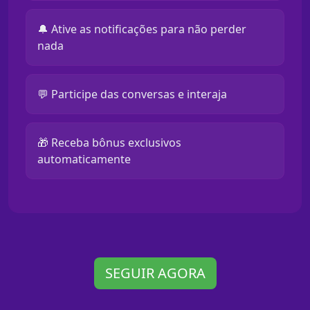
🔔 Ative as notificações para não perder
nada
💬 Participe das conversas e interaja
🎁 Receba bônus exclusivos
automaticamente
SEGUIR AGORA