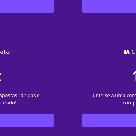
reto
👥 
t
espostas rápidas e
Junte-se a uma com
lizado!
compa
e