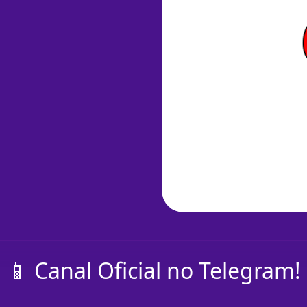
📱 Canal Oficial no Telegram!