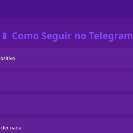
📱 Como Seguir no Telegram
ositivo
erder nada