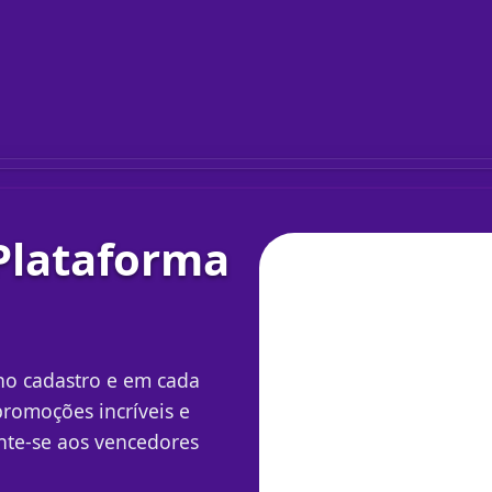
 Plataforma
no cadastro e em cada
promoções incríveis e
unte-se aos vencedores