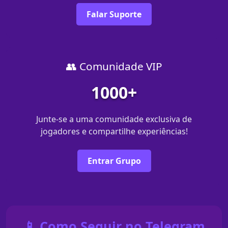
Falar Suporte
👥 Comunidade VIP
1000+
Junte-se a uma comunidade exclusiva de
jogadores e compartilhe experiências!
Entrar Grupo
📱 Como Seguir no Telegram