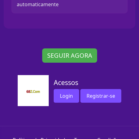
automaticamente
SEGUIR AGORA
Acessos
Login
Registrar-se