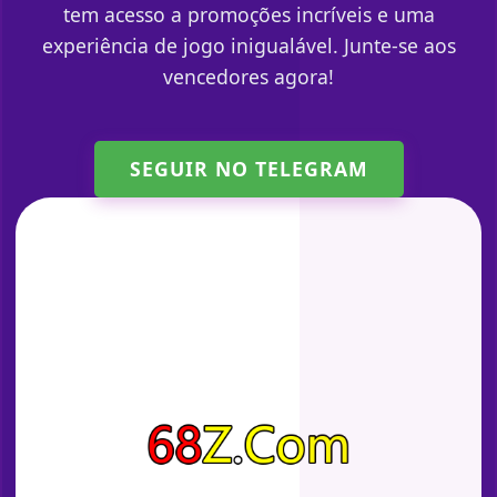
tem acesso a promoções incríveis e uma
experiência de jogo inigualável. Junte-se aos
vencedores agora!
SEGUIR NO TELEGRAM