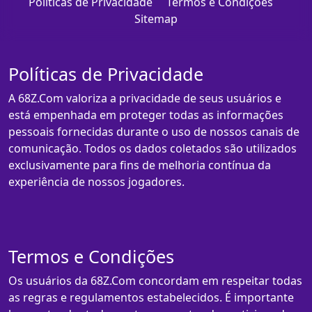
Políticas de Privacidade
Termos e Condições
Sitemap
Políticas de Privacidade
A 68Z.Com valoriza a privacidade de seus usuários e
está empenhada em proteger todas as informações
pessoais fornecidas durante o uso de nossos canais de
comunicação. Todos os dados coletados são utilizados
exclusivamente para fins de melhoria contínua da
experiência de nossos jogadores.
Termos e Condições
Os usuários da 68Z.Com concordam em respeitar todas
as regras e regulamentos estabelecidos. É importante