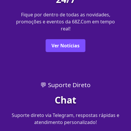
Fique por dentro de todas as novidades,
promoções e eventos da 68Z.Com em tempo
real!
Ver Notícias
💬 Suporte Direto
Chat
Suporte direto via Telegram, respostas rápidas e
atendimento personalizado!