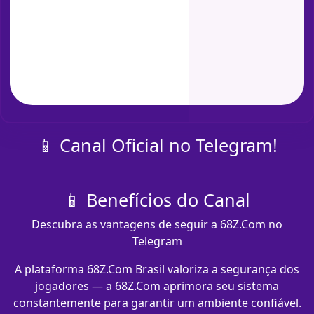
📱 Canal Oficial no Telegram!
📱 Benefícios do Canal
Descubra as vantagens de seguir a 68Z.Com no
Telegram
A plataforma 68Z.Com Brasil valoriza a segurança dos
jogadores — a 68Z.Com aprimora seu sistema
constantemente para garantir um ambiente confiável.