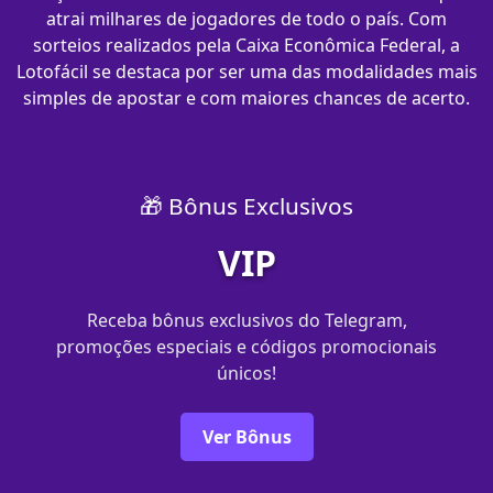
atrai milhares de jogadores de todo o país. Com
sorteios realizados pela Caixa Econômica Federal, a
Lotofácil se destaca por ser uma das modalidades mais
simples de apostar e com maiores chances de acerto.
🎁 Bônus Exclusivos
VIP
Receba bônus exclusivos do Telegram,
promoções especiais e códigos promocionais
únicos!
Ver Bônus