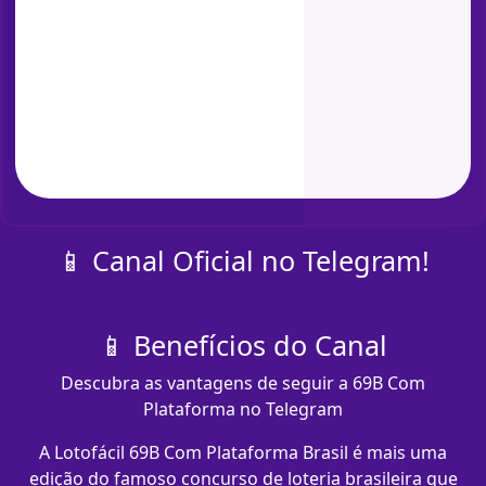
📱 Canal Oficial no Telegram!
📱 Benefícios do Canal
Descubra as vantagens de seguir a 69B Com
Plataforma no Telegram
A Lotofácil 69B Com Plataforma Brasil é mais uma
edição do famoso concurso de loteria brasileira que