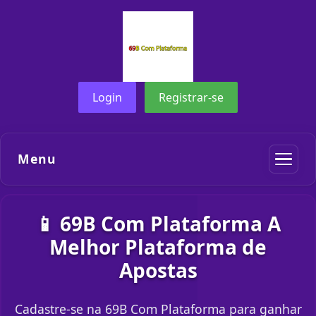
Login
Registrar-se
Menu
📱 69B Com Plataforma A
Melhor Plataforma de
Apostas
Cadastre-se na 69B Com Plataforma para ganhar