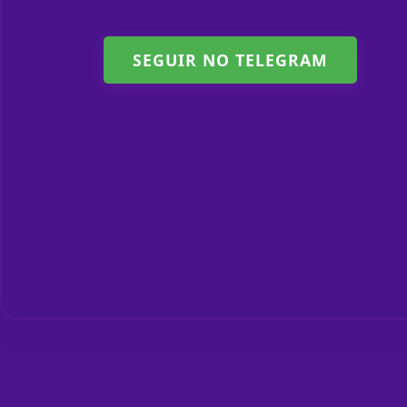
SEGUIR NO TELEGRAM