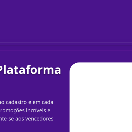
Plataforma
no cadastro e em cada
romoções incríveis e
unte-se aos vencedores