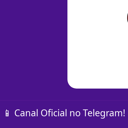
📱 Canal Oficial no Telegram!