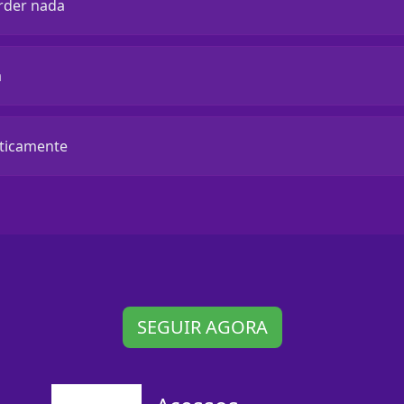
erder nada
a
aticamente
SEGUIR AGORA