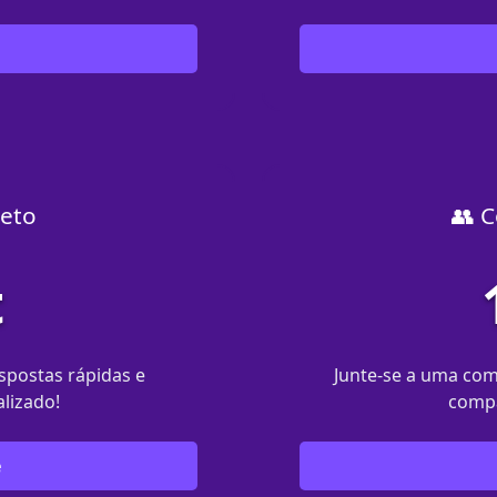
reto
👥 
t
espostas rápidas e
Junte-se a uma com
lizado!
compa
e