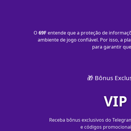
O
69F
entende que a proteção de informaçõe
ambiente de jogo confiável. Por isso, a 
para garantir qu
🎁 Bônus Exclu
VIP
Receba bônus exclusivos do Telegra
e códigos promocionai