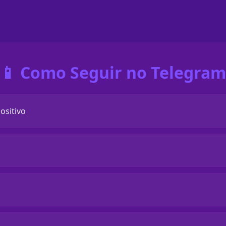
📱 Como Seguir no Telegram
ositivo