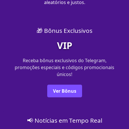
aleatórios e justos.
🎁 Bônus Exclusivos
VIP
Receba bônus exclusivos do Telegram,
promoções especiais e códigos promocionais
únicos!
Ver Bônus
📢 Notícias em Tempo Real