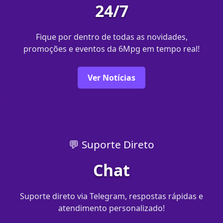
24/7
Fique por dentro de todas as novidades,
promoções e eventos da 6Mpg em tempo real!
Ver Notícias
💬 Suporte Direto
Chat
Suporte direto via Telegram, respostas rápidas e
atendimento personalizado!