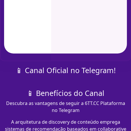
📱 Canal Oficial no Telegram!
📱 Benefícios do Canal
Descubra as vantagens de seguir a 6TT.CC Plataforma
no Telegram
A arquitetura de discovery de conteúdo emprega
sistemas de recomendação baseados em collaborative