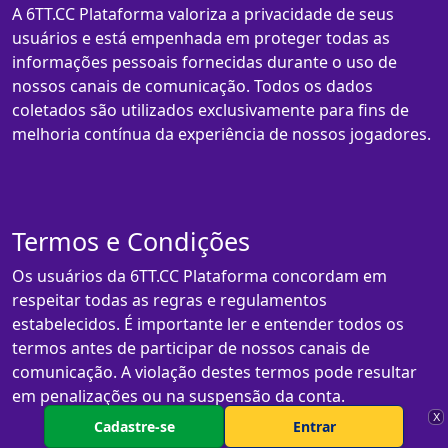
A 6TT.CC Plataforma valoriza a privacidade de seus
usuários e está empenhada em proteger todas as
informações pessoais fornecidas durante o uso de
nossos canais de comunicação. Todos os dados
coletados são utilizados exclusivamente para fins de
melhoria contínua da experiência de nossos jogadores.
Termos e Condições
Os usuários da 6TT.CC Plataforma concordam em
respeitar todas as regras e regulamentos
estabelecidos. É importante ler e entender todos os
termos antes de participar de nossos canais de
comunicação. A violação destes termos pode resultar
em penalizações ou na suspensão da conta.
X
Cadastre-se
Entrar