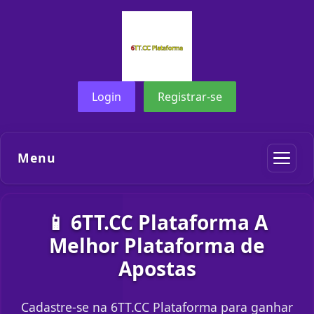
Login
Registrar-se
Menu
📱 6TT.CC Plataforma A
Melhor Plataforma de
Apostas
Cadastre-se na 6TT.CC Plataforma para ganhar