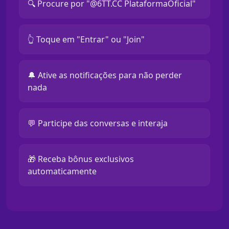
🔍 Procure por "@6TT.CC PlataformaOficial"
👆 Toque em "Entrar" ou "Join"
🔔 Ative as notificações para não perder
nada
💬 Participe das conversas e interaja
🎁 Receba bônus exclusivos
automaticamente