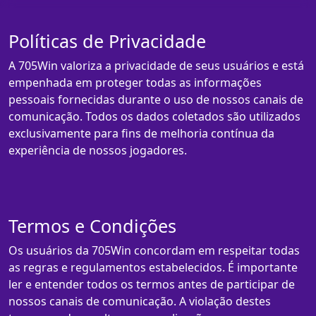
Políticas de Privacidade
A 705Win valoriza a privacidade de seus usuários e está
empenhada em proteger todas as informações
pessoais fornecidas durante o uso de nossos canais de
comunicação. Todos os dados coletados são utilizados
exclusivamente para fins de melhoria contínua da
experiência de nossos jogadores.
Termos e Condições
Os usuários da 705Win concordam em respeitar todas
as regras e regulamentos estabelecidos. É importante
ler e entender todos os termos antes de participar de
nossos canais de comunicação. A violação destes