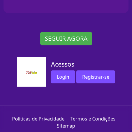
SEGUIR AGORA
Acessos
Login
Registrar-se
Políticas de Privacidade
Termos e Condições
Sitemap