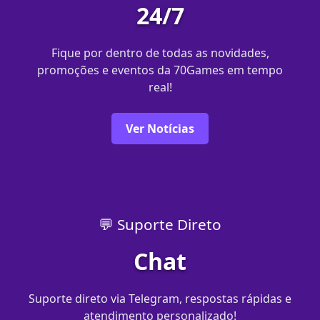
24/7
Fique por dentro de todas as novidades,
promoções e eventos da 70Games em tempo
real!
Ver Notícias
💬 Suporte Direto
Chat
Suporte direto via Telegram, respostas rápidas e
atendimento personalizado!