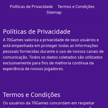
Políticas de Privacidade
Termos e Condições
Sitemap
Políticas de Privacidade
A 70Games valoriza a privacidade de seus usuários e
está empenhada em proteger todas as informações
pessoais fornecidas durante o uso de nossos canais de
comunicação. Todos os dados coletados são utilizados
exclusivamente para fins de melhoria contínua da
experiência de nossos jogadores.
Termos e Condições
Os usuários da 70Games concordam em respeitar