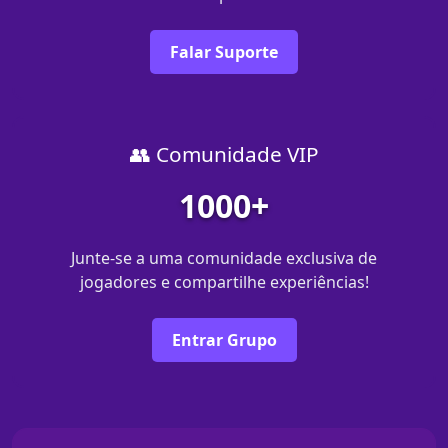
Falar Suporte
👥 Comunidade VIP
1000+
Junte-se a uma comunidade exclusiva de
jogadores e compartilhe experiências!
Entrar Grupo