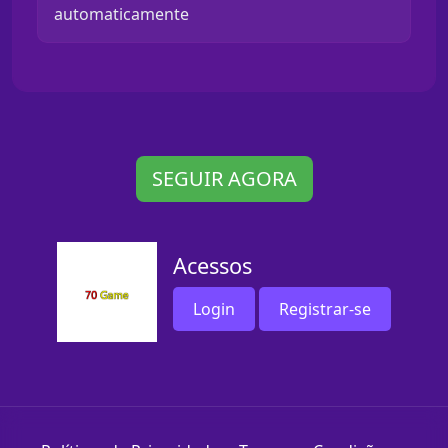
automaticamente
SEGUIR AGORA
Acessos
Login
Registrar-se