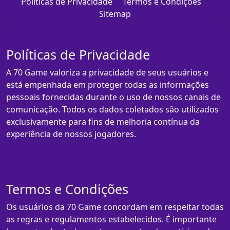
Políticas de Privacidade
Termos e Condições
Sitemap
Políticas de Privacidade
A 70 Game valoriza a privacidade de seus usuários e
está empenhada em proteger todas as informações
pessoais fornecidas durante o uso de nossos canais de
comunicação. Todos os dados coletados são utilizados
exclusivamente para fins de melhoria contínua da
experiência de nossos jogadores.
Termos e Condições
Os usuários da 70 Game concordam em respeitar todas
as regras e regulamentos estabelecidos. É importante