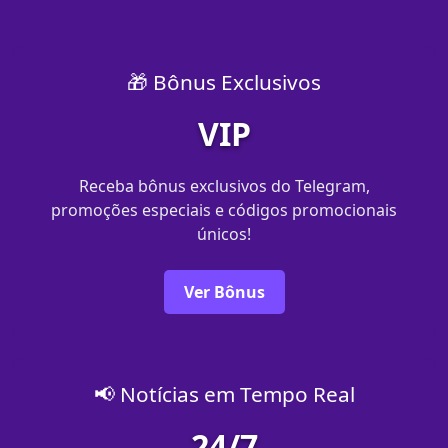
🎁 Bônus Exclusivos
VIP
Receba bônus exclusivos do Telegram,
promoções especiais e códigos promocionais
únicos!
Ver Bônus
📢 Notícias em Tempo Real
24/7