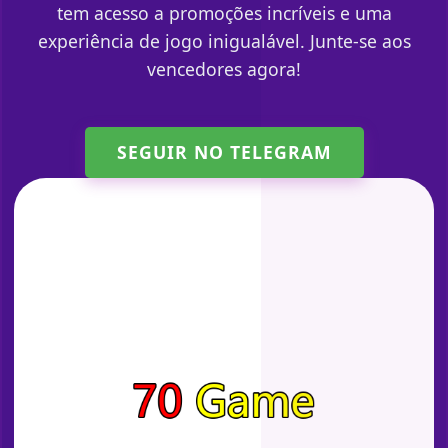
tem acesso a promoções incríveis e uma
experiência de jogo inigualável. Junte-se aos
vencedores agora!
SEGUIR NO TELEGRAM