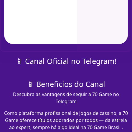
📱 Canal Oficial no Telegram!
📱 Benefícios do Canal
Descubra as vantagens de seguir a 70 Game no
Telegram
Como plataforma profissional de jogos de cassino, a 70
Game oferece títulos adorados por todos — da estreia
ao expert, sempre há algo ideal na 70 Game Brasil .