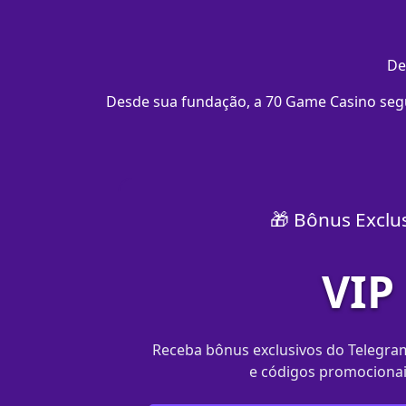
De
Desde sua fundação, a 70 Game Casino segue
🎁 Bônus Exclu
VIP
Receba bônus exclusivos do Telegra
e códigos promocionai