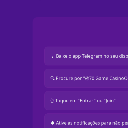
📱 Baixe o app Telegram no seu disp
🔍 Procure por "@70 Game CasinoOf
👆 Toque em "Entrar" ou "Join"
🔔 Ative as notificações para não p