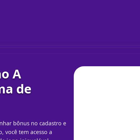
no A
ma de
nhar bônus no cadastro e
, você tem acesso a