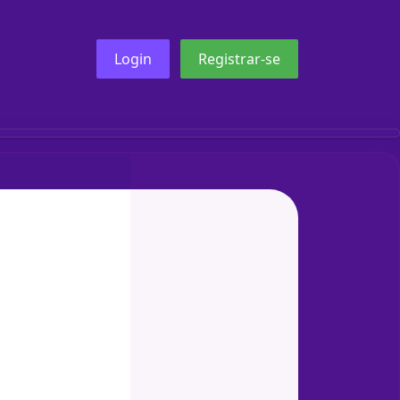
Login
Registrar-se