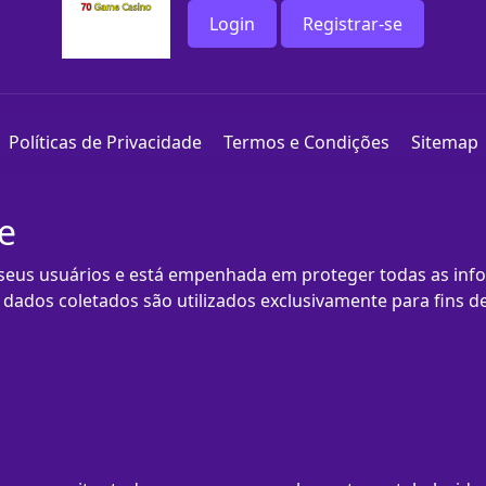
Login
Registrar-se
Políticas de Privacidade
Termos e Condições
Sitemap
de
e seus usuários e está empenhada em proteger todas as inf
dados coletados são utilizados exclusivamente para fins d