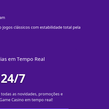
ram
jogos clássicos com estabilidade total pela
cias em Tempo Real
24/7
e todas as novidades, promoções e
 Game Casino em tempo real!