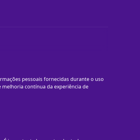
ormações pessoais fornecidas durante o uso
e melhoria contínua da experiência de