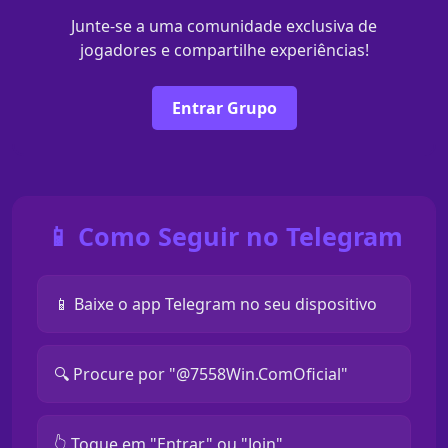
Junte-se a uma comunidade exclusiva de
jogadores e compartilhe experiências!
Entrar Grupo
📱 Como Seguir no Telegram
📱 Baixe o app Telegram no seu dispositivo
🔍 Procure por "@7558Win.ComOficial"
👆 Toque em "Entrar" ou "Join"