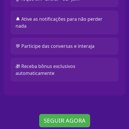
🔔 Ative as notificações para não perder
nada
💬 Participe das conversas e interaja
🎁 Receba bônus exclusivos
automaticamente
SEGUIR AGORA