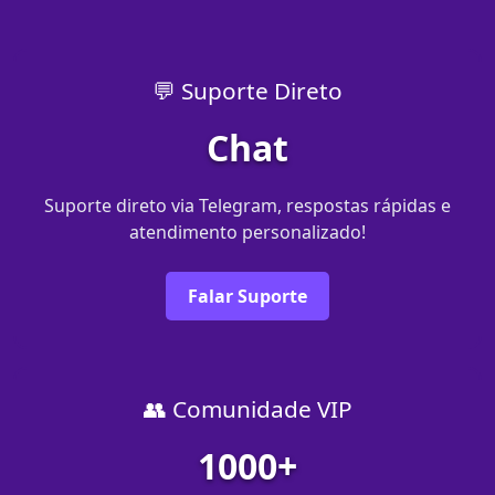
💬 Suporte Direto
Chat
Suporte direto via Telegram, respostas rápidas e
atendimento personalizado!
Falar Suporte
👥 Comunidade VIP
1000+