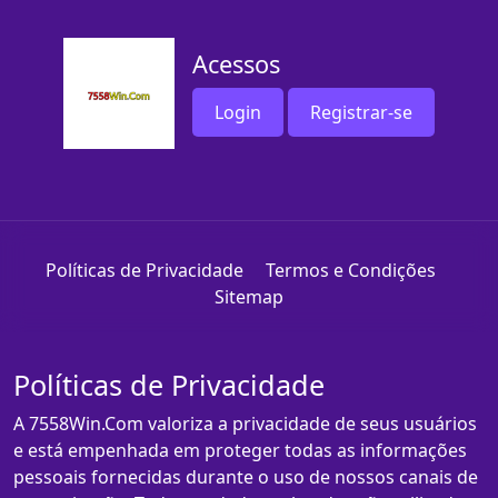
Acessos
Login
Registrar-se
Políticas de Privacidade
Termos e Condições
Sitemap
Políticas de Privacidade
A 7558Win.Com valoriza a privacidade de seus usuários
e está empenhada em proteger todas as informações
pessoais fornecidas durante o uso de nossos canais de