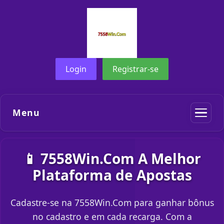
Login
Registrar-se
Menu
📱 7558Win.Com A Melhor
Plataforma de Apostas
Cadastre-se na 7558Win.Com para ganhar bônus
no cadastro e em cada recarga. Com a