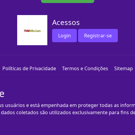
Acessos
Login
Registrar-se
Políticas de Privacidade
Termos e Condições
Sitemap
de
eus usuários e está empenhada em proteger todas as infor
dados coletados são utilizados exclusivamente para fins d