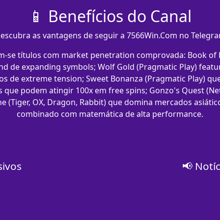
📱 Benefícios do Canal
escubra as vantagens de seguir a 7566Win.Com no Telegr
m-se títulos com market penetration comprovada: Book of D
nd de expanding symbols; Wolf Gold (Pragmatic Play) featuri
 de extreme tension; Sweet Bonanza (Pragmatic Play) que
s que podem atingir 100x em free spins; Gonzo's Quest (Ne
une (Tiger, OX, Dragon, Rabbit) que domina mercados asiátic
combinado com matemática de alta performance.
sivos
📢 Notí