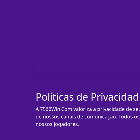
Políticas de Privacida
A 7566Win.Com valoriza a privacidade de s
de nossos canais de comunicação. Todos os 
nossos jogadores.