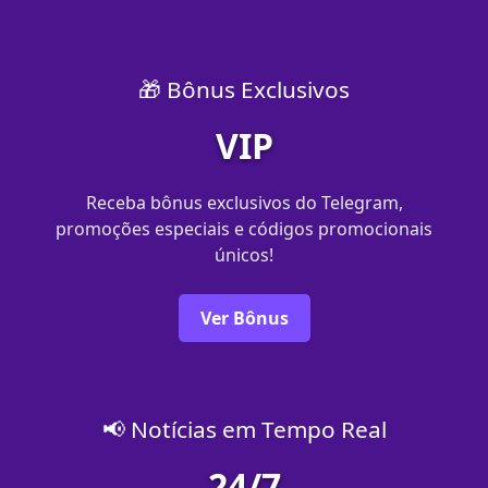
🎁 Bônus Exclusivos
VIP
Receba bônus exclusivos do Telegram,
promoções especiais e códigos promocionais
únicos!
Ver Bônus
📢 Notícias em Tempo Real
24/7