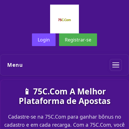
Login
Registrar-se
Menu
📱 75C.Com A Melhor
Plataforma de Apostas
Cadastre-se na 75C.Com para ganhar bônus no
cadastro e em cada recarga. Com a 75C.Com, você