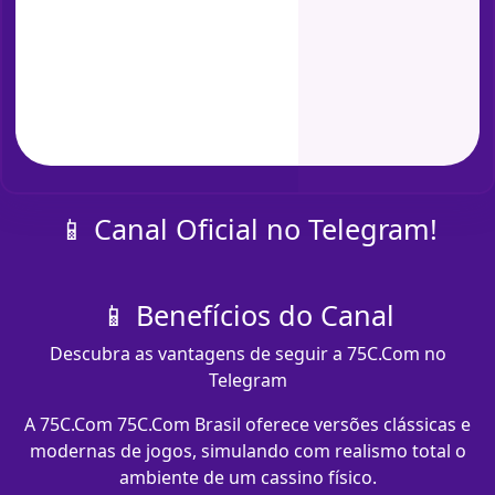
📱 Canal Oficial no Telegram!
📱 Benefícios do Canal
Descubra as vantagens de seguir a 75C.Com no
Telegram
A 75C.Com 75C.Com Brasil oferece versões clássicas e
modernas de jogos, simulando com realismo total o
ambiente de um cassino físico.