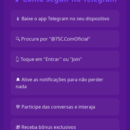
📱 Baixe o app Telegram no seu dispositivo
🔍 Procure por "@75C.ComOficial"
👆 Toque em "Entrar" ou "Join"
🔔 Ative as notificações para não perder
nada
💬 Participe das conversas e interaja
🎁 Receba bônus exclusivos