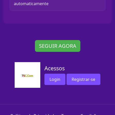
automaticamente
SEGUIR AGORA
Acessos
Login
Registrar-se