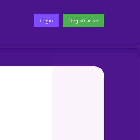
Login
Registrar-se