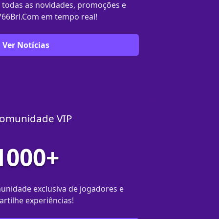
e todas as novidades, promoções e
766Brl.Com em tempo real!
Ver Notícias
Comunidade VIP
1000+
unidade exclusiva de jogadores e
rtilhe experiências!