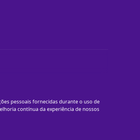
ções pessoais fornecidas durante o uso de
elhoria contínua da experiência de nossos