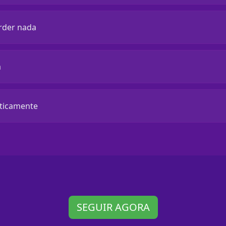
erder nada
a
aticamente
SEGUIR AGORA