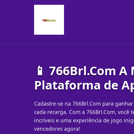
📱 766Brl.Com A
Plataforma de A
Cadastre-se na 766Brl.Com para ganhar
cada recarga. Com a 766Brl.Com, você 
incríveis e uma experiência de jogo inig
vencedores agora!