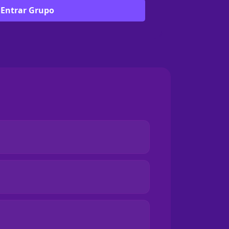
Entrar Grupo