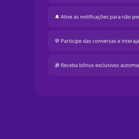
🔔 Ative as notificações para não p
💬 Participe das conversas e interaj
🎁 Receba bônus exclusivos autom