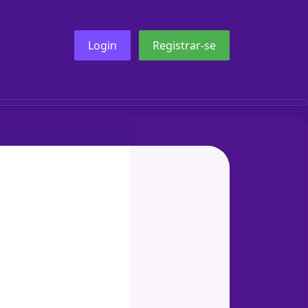
Login
Registrar-se