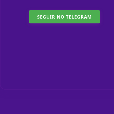
SEGUIR NO TELEGRAM