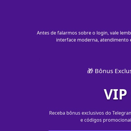
Antes de falarmos sobre o login, vale lemb
interface moderna, atendimento e
🎁 Bônus Exclu
VIP
Receba bônus exclusivos do Telegra
e códigos promocionai