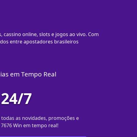
 cassino online, slots e jogos ao vivo. Com
dos entre apostadores brasileiros
cias em Tempo Real
24/7
e todas as novidades, promoções e
 7676 Win em tempo real!