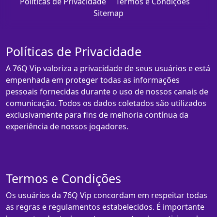
Políticas de Privacidade
Termos e Condições
Sitemap
Políticas de Privacidade
A 76Q Vip valoriza a privacidade de seus usuários e está
empenhada em proteger todas as informações
pessoais fornecidas durante o uso de nossos canais de
comunicação. Todos os dados coletados são utilizados
exclusivamente para fins de melhoria contínua da
experiência de nossos jogadores.
Termos e Condições
Os usuários da 76Q Vip concordam em respeitar todas
as regras e regulamentos estabelecidos. É importante