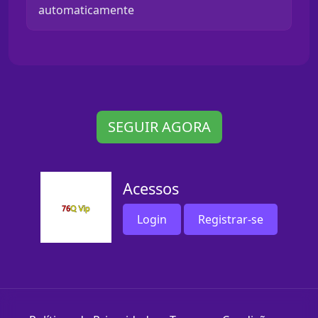
automaticamente
SEGUIR AGORA
Acessos
Login
Registrar-se