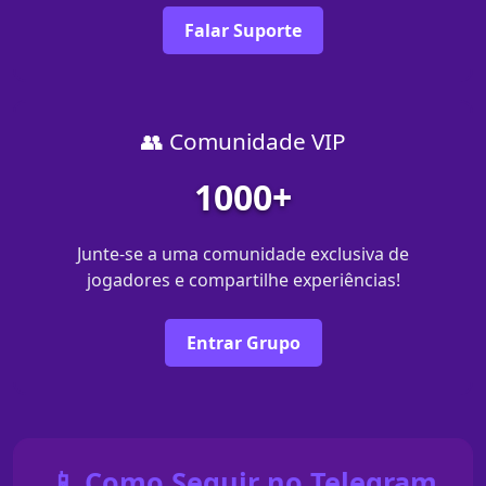
Falar Suporte
👥 Comunidade VIP
1000+
Junte-se a uma comunidade exclusiva de
jogadores e compartilhe experiências!
Entrar Grupo
📱 Como Seguir no Telegram