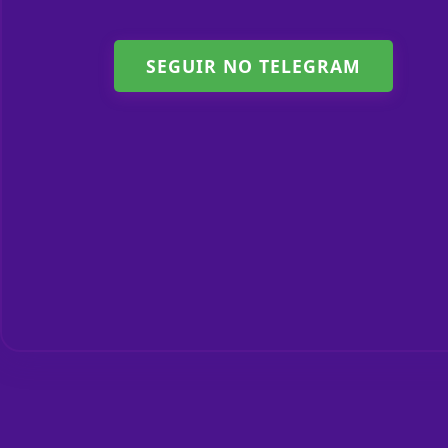
SEGUIR NO TELEGRAM