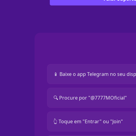
📱 Baixe o app Telegram no seu disp
🔍 Procure por "@7777MOficial"
👆 Toque em "Entrar" ou "Join"