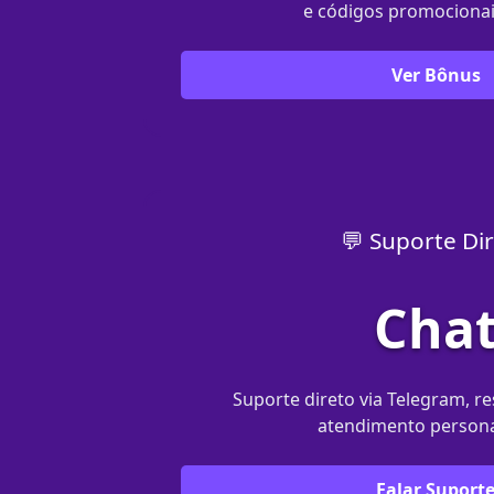
e códigos promocionai
Ver Bônus
💬 Suporte Di
Cha
Suporte direto via Telegram, r
atendimento persona
Falar Suport