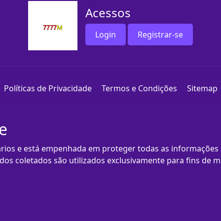
Acessos
Login
Registrar-se
Políticas de Privacidade
Termos e Condições
Sitemap
de
uários e está empenhada em proteger todas as informações 
os coletados são utilizados exclusivamente para fins de m