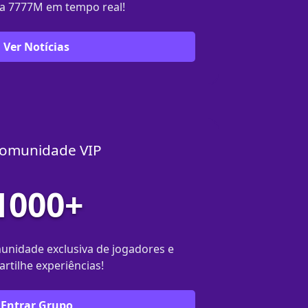
a 7777M em tempo real!
Ver Notícias
Comunidade VIP
1000+
unidade exclusiva de jogadores e
rtilhe experiências!
Entrar Grupo