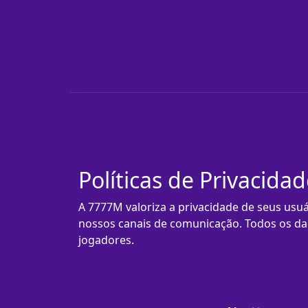
Políticas de Privacida
A 7777M valoriza a privacidade de seus us
nossos canais de comunicação. Todos os dad
jogadores.