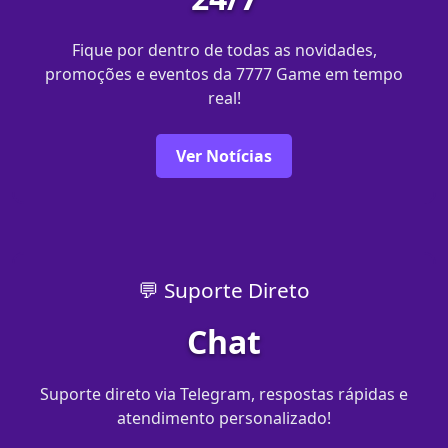
Fique por dentro de todas as novidades,
promoções e eventos da 7777 Game em tempo
real!
Ver Notícias
💬 Suporte Direto
Chat
Suporte direto via Telegram, respostas rápidas e
atendimento personalizado!