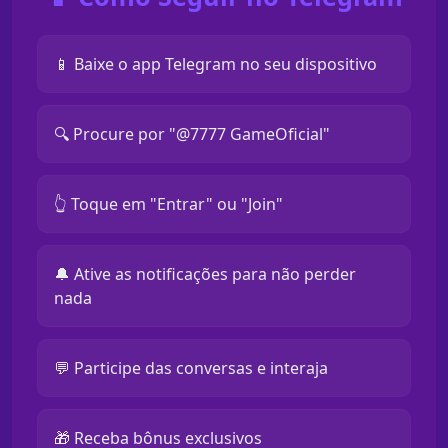
📱 Baixe o app Telegram no seu dispositivo
🔍 Procure por "@7777 GameOficial"
👆 Toque em "Entrar" ou "Join"
🔔 Ative as notificações para não perder
nada
💬 Participe das conversas e interaja
🎁 Receba bônus exclusivos