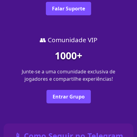
Falar Suporte
👥 Comunidade VIP
1000+
Junte-se a uma comunidade exclusiva de
jogadores e compartilhe experiências!
Entrar Grupo
📱 Como Seguir no Telegram