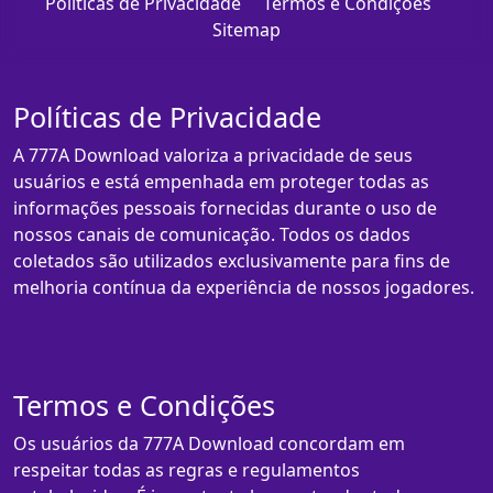
Políticas de Privacidade
Termos e Condições
Sitemap
Políticas de Privacidade
A 777A Download valoriza a privacidade de seus
usuários e está empenhada em proteger todas as
informações pessoais fornecidas durante o uso de
nossos canais de comunicação. Todos os dados
coletados são utilizados exclusivamente para fins de
melhoria contínua da experiência de nossos jogadores.
Termos e Condições
Os usuários da 777A Download concordam em
respeitar todas as regras e regulamentos