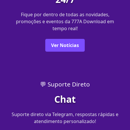
Fique por dentro de todas as novidades,
promoções e eventos da 777A Download em
tempo real!
Ver Notícias
💬 Suporte Direto
Chat
Suporte direto via Telegram, respostas rápidas e
atendimento personalizado!