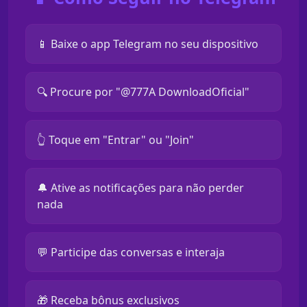
📱 Baixe o app Telegram no seu dispositivo
🔍 Procure por "@777A DownloadOficial"
👆 Toque em "Entrar" ou "Join"
🔔 Ative as notificações para não perder
nada
💬 Participe das conversas e interaja
🎁 Receba bônus exclusivos