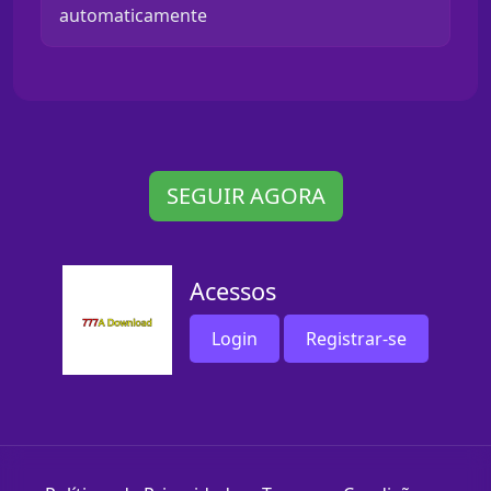
automaticamente
SEGUIR AGORA
Acessos
Login
Registrar-se