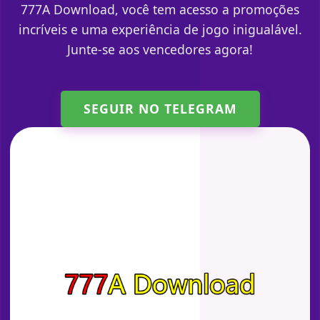
777A Download, você tem acesso a promoções
incríveis e uma experiência de jogo inigualável.
Junte-se aos vencedores agora!
SEGUIR NO TELEGRAM