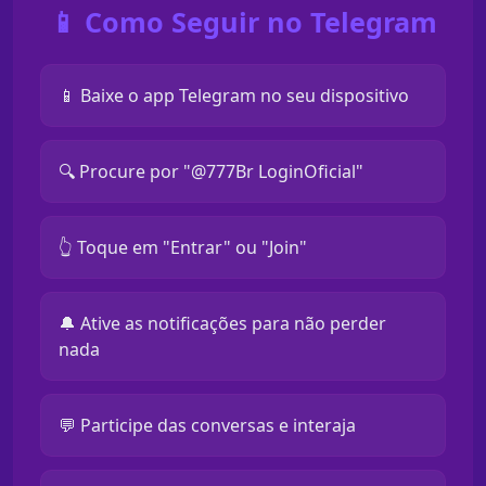
📱 Como Seguir no Telegram
📱 Baixe o app Telegram no seu dispositivo
🔍 Procure por "@777Br LoginOficial"
👆 Toque em "Entrar" ou "Join"
🔔 Ative as notificações para não perder
nada
💬 Participe das conversas e interaja