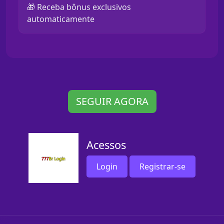
🎁 Receba bônus exclusivos
automaticamente
SEGUIR AGORA
Acessos
Login
Registrar-se