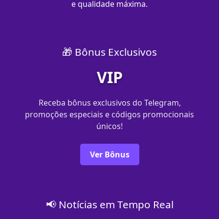
e qualidade máxima.
🎁 Bônus Exclusivos
VIP
Receba bônus exclusivos do Telegram,
promoções especiais e códigos promocionais
únicos!
Ver Bônus
📢 Notícias em Tempo Real