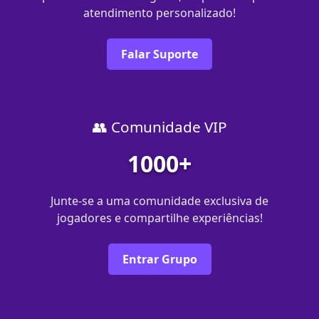
atendimento personalizado!
Falar Suporte
👥 Comunidade VIP
1000+
Junte-se a uma comunidade exclusiva de
jogadores e compartilhe experiências!
Entrar Grupo