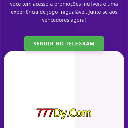
você tem acesso a promoções incríveis e uma
experiência de jogo inigualável. Junte-se aos
vencedores agora!
SEGUIR NO TELEGRAM