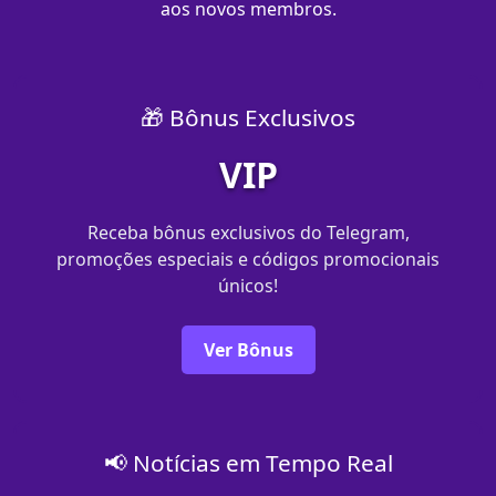
aos novos membros.
🎁 Bônus Exclusivos
VIP
Receba bônus exclusivos do Telegram,
promoções especiais e códigos promocionais
únicos!
Ver Bônus
📢 Notícias em Tempo Real