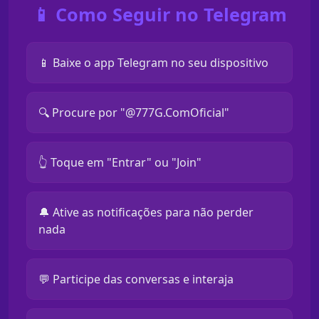
📱 Como Seguir no Telegram
📱 Baixe o app Telegram no seu dispositivo
🔍 Procure por "@777G.ComOficial"
👆 Toque em "Entrar" ou "Join"
🔔 Ative as notificações para não perder
nada
💬 Participe das conversas e interaja