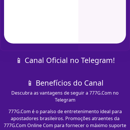
📱 Canal Oficial no Telegram!
📱 Benefícios do Canal
Descubra as vantagens de seguir a 777G.Com no
Telegram
777G.Com é o paraíso de entretenimento ideal para
apostadores brasileiros. Promoções atraentes da
777G.Com Online Com para fornecer o máximo suporte