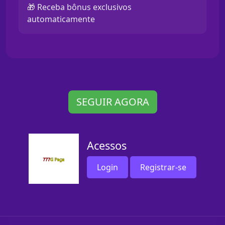
🎁 Receba bônus exclusivos
automaticamente
SEGUIR AGORA
Acessos
Login
Registrar-se