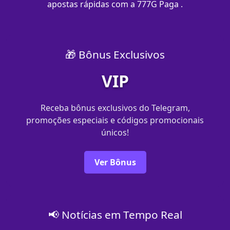
apostas rápidas com a 777G Paga .
🎁 Bônus Exclusivos
VIP
Receba bônus exclusivos do Telegram,
promoções especiais e códigos promocionais
únicos!
Ver Bônus
📢 Notícias em Tempo Real