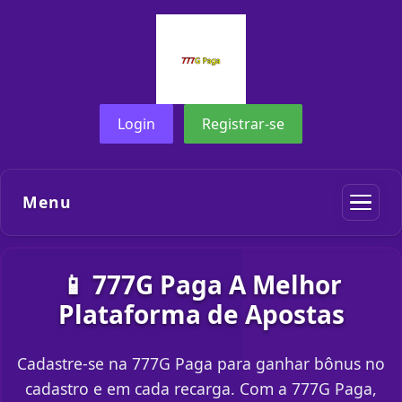
Login
Registrar-se
Menu
📱 777G Paga A Melhor
Plataforma de Apostas
Cadastre-se na 777G Paga para ganhar bônus no
cadastro e em cada recarga. Com a 777G Paga,