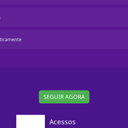
a
aticamente
SEGUIR AGORA
Acessos