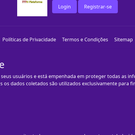
Login
Registrar-se
Políticas de Privacidade
Termos e Condições
Sitemap
de
e seus usuários e está empenhada em proteger todas as in
 os dados coletados são utilizados exclusivamente para fi