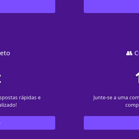
reto
👥 
t
espostas rápidas e
Junte-se a uma com
lizado!
compa
e