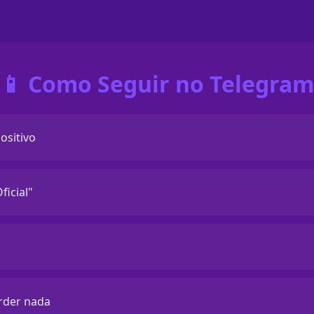
📱 Como Seguir no Telegram
ositivo
icial"
erder nada