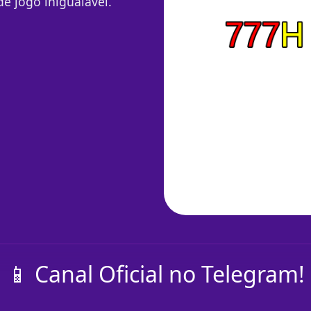
e jogo inigualável.
📱 Canal Oficial no Telegram!