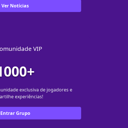
Ver Notícias
Comunidade VIP
1000+
unidade exclusiva de jogadores e
rtilhe experiências!
Entrar Grupo