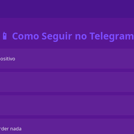
📱 Como Seguir no Telegram
ositivo
erder nada