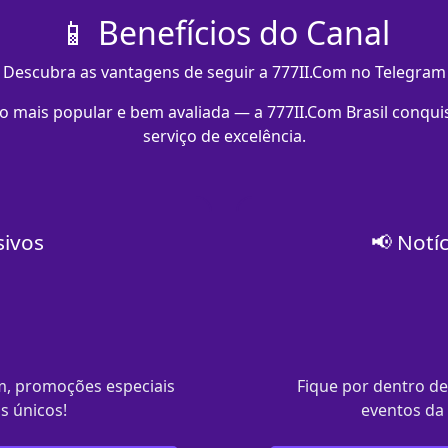
📱 Benefícios do Canal
Descubra as vantagens de seguir a 777II.Com no Telegram
no mais popular e bem avaliada — a 777II.Com Brasil conqui
serviço de excelência.
sivos
📢 Notí
m, promoções especiais
Fique por dentro d
s únicos!
eventos da