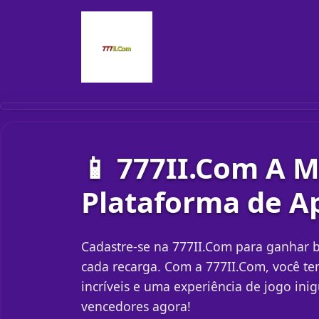
📱 777II.Com A 
Plataforma de A
Cadastre-se na 777II.Com para ganhar 
cada recarga. Com a 777II.Com, você t
incríveis e uma experiência de jogo inig
vencedores agora!