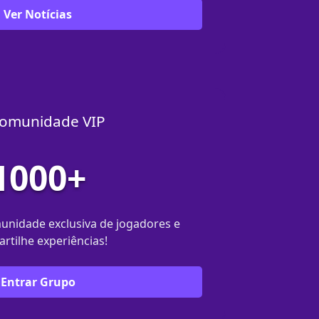
Ver Notícias
Comunidade VIP
1000+
unidade exclusiva de jogadores e
rtilhe experiências!
Entrar Grupo