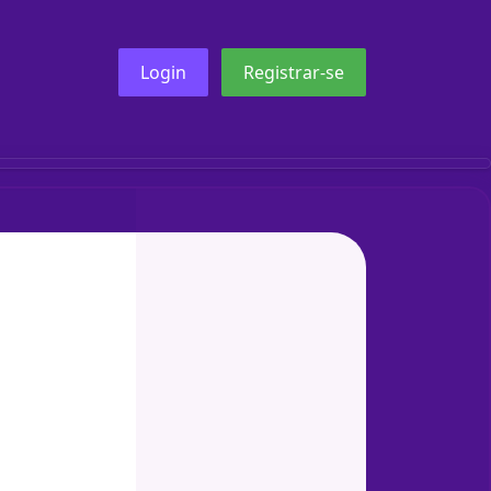
Login
Registrar-se