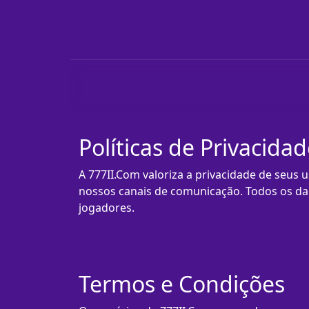
Políticas de Privacida
A 777II.Com valoriza a privacidade de seus
nossos canais de comunicação. Todos os dad
jogadores.
Termos e Condições