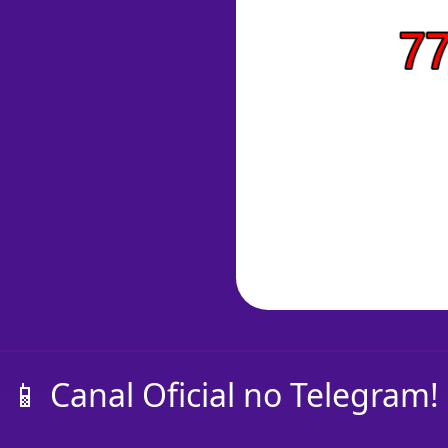
📱 Canal Oficial no Telegram!