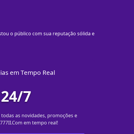
stou o público com sua reputação sólida e
cias em Tempo Real
24/7
e todas as novidades, promoções e
 777II.Com em tempo real!