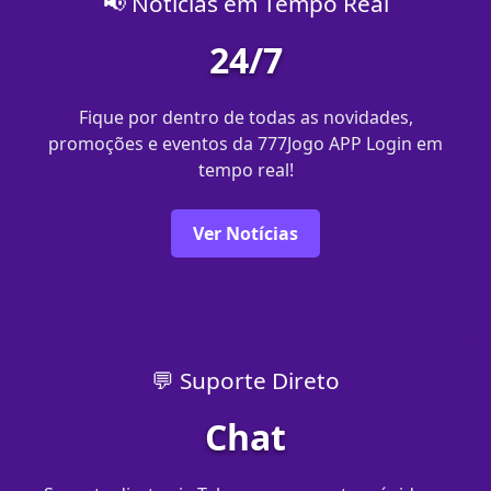
📢 Notícias em Tempo Real
24/7
Fique por dentro de todas as novidades,
promoções e eventos da 777Jogo APP Login em
tempo real!
Ver Notícias
💬 Suporte Direto
Chat