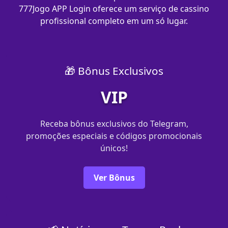
777Jogo APP Login oferece um serviço de cassino
profissional completo em um só lugar.
🎁 Bônus Exclusivos
VIP
Receba bônus exclusivos do Telegram,
promoções especiais e códigos promocionais
únicos!
Ver Bônus