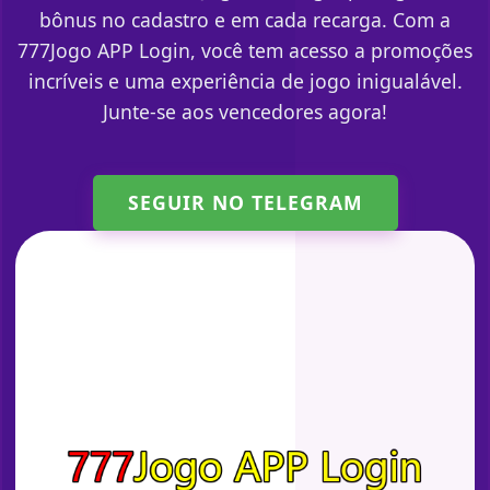
bônus no cadastro e em cada recarga. Com a
777Jogo APP Login, você tem acesso a promoções
incríveis e uma experiência de jogo inigualável.
Junte-se aos vencedores agora!
SEGUIR NO TELEGRAM