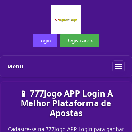
Login
Registrar-se
Menu
📱 777Jogo APP Login A
Melhor Plataforma de
Apostas
Cadastre-se na 777Jogo APP Login para ganhar