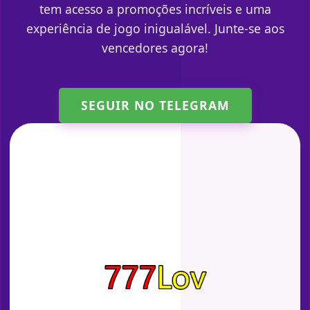
tem acesso a promoções incríveis e uma
experiência de jogo inigualável. Junte-se aos
vencedores agora!
SEGUIR NO TELEGRAM