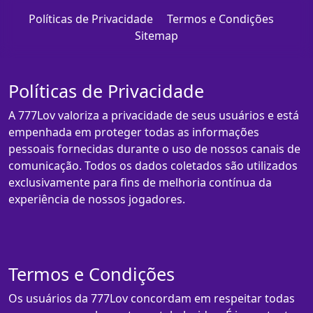
Políticas de Privacidade
Termos e Condições
Sitemap
Políticas de Privacidade
A 777Lov valoriza a privacidade de seus usuários e está
empenhada em proteger todas as informações
pessoais fornecidas durante o uso de nossos canais de
comunicação. Todos os dados coletados são utilizados
exclusivamente para fins de melhoria contínua da
experiência de nossos jogadores.
Termos e Condições
Os usuários da 777Lov concordam em respeitar todas