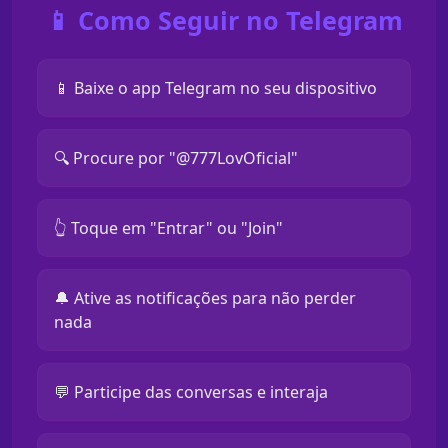
📱 Como Seguir no Telegram
📱 Baixe o app Telegram no seu dispositivo
🔍 Procure por "@777LovOficial"
👆 Toque em "Entrar" ou "Join"
🔔 Ative as notificações para não perder
nada
💬 Participe das conversas e interaja