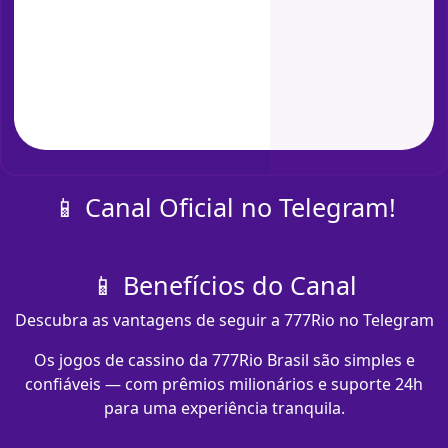
📱 Canal Oficial no Telegram!
📱 Benefícios do Canal
Descubra as vantagens de seguir a 777Rio no Telegram
Os jogos de cassino da 777Rio Brasil são simples e
confiáveis — com prêmios milionários e suporte 24h
para uma experiência tranquila.