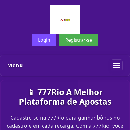
Login
Registrar-se
Menu
📱 777Rio A Melhor
Plataforma de Apostas
Cadastre-se na 777Rio para ganhar bônus no
cadastro e em cada recarga. Com a 777Rio, você