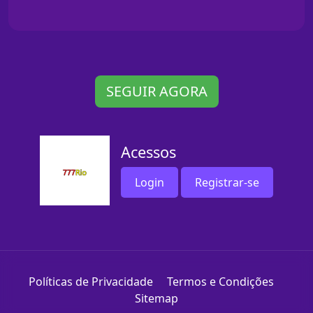
SEGUIR AGORA
Acessos
Login
Registrar-se
Políticas de Privacidade
Termos e Condições
Sitemap