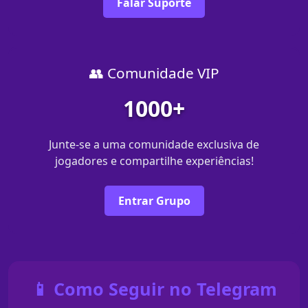
Falar Suporte
👥 Comunidade VIP
1000+
Junte-se a uma comunidade exclusiva de
jogadores e compartilhe experiências!
Entrar Grupo
📱 Como Seguir no Telegram