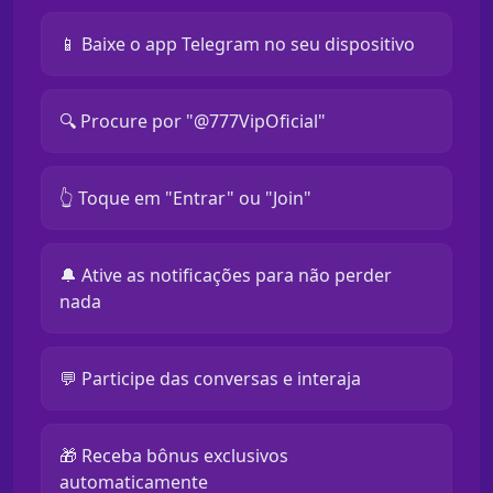
📱 Baixe o app Telegram no seu dispositivo
🔍 Procure por "@777VipOficial"
👆 Toque em "Entrar" ou "Join"
🔔 Ative as notificações para não perder
nada
💬 Participe das conversas e interaja
🎁 Receba bônus exclusivos
automaticamente