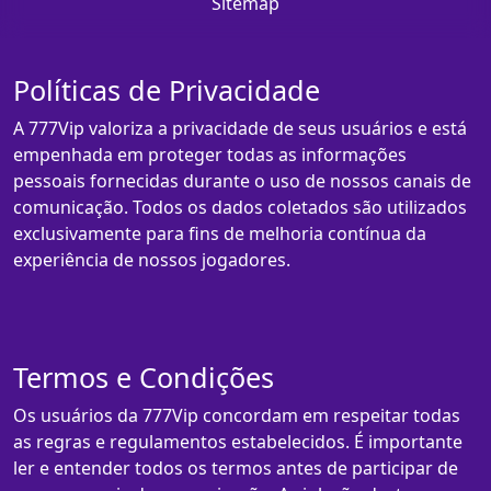
Sitemap
Políticas de Privacidade
A 777Vip valoriza a privacidade de seus usuários e está
empenhada em proteger todas as informações
pessoais fornecidas durante o uso de nossos canais de
comunicação. Todos os dados coletados são utilizados
exclusivamente para fins de melhoria contínua da
experiência de nossos jogadores.
Termos e Condições
Os usuários da 777Vip concordam em respeitar todas
as regras e regulamentos estabelecidos. É importante
ler e entender todos os termos antes de participar de