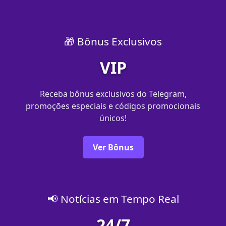
🎁 Bônus Exclusivos
VIP
Receba bônus exclusivos do Telegram,
promoções especiais e códigos promocionais
únicos!
Ver Bônus
📢 Notícias em Tempo Real
24/7