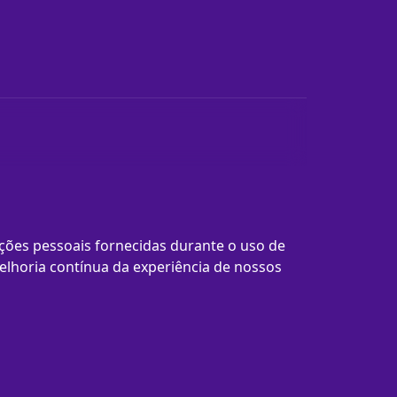
ções pessoais fornecidas durante o uso de
elhoria contínua da experiência de nossos