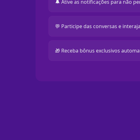
🔔 Ative as notificações para não p
💬 Participe das conversas e interaj
🎁 Receba bônus exclusivos autom