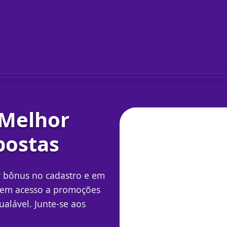
 Melhor
postas
 bônus no cadastro e em
tem acesso a promoções
ualável. Junte-se aos