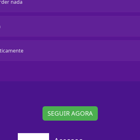
erder nada
a
aticamente
SEGUIR AGORA