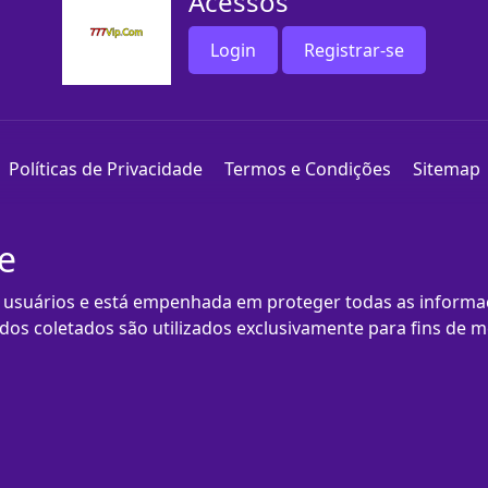
Acessos
Login
Registrar-se
Políticas de Privacidade
Termos e Condições
Sitemap
de
s usuários e está empenhada em proteger todas as informa
os coletados são utilizados exclusivamente para fins de m