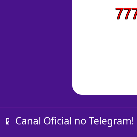
📱 Canal Oficial no Telegram!