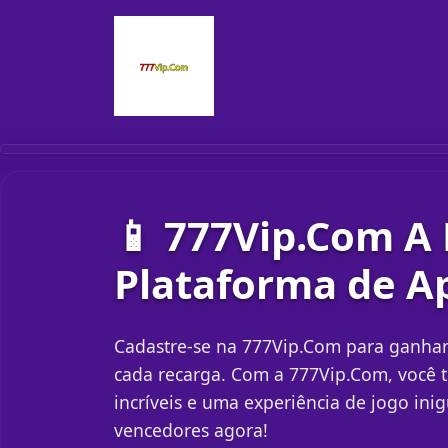
📱 777Vip.Com A
Plataforma de A
Cadastre-se na 777Vip.Com para ganhar
cada recarga. Com a 777Vip.Com, você 
incríveis e uma experiência de jogo inig
vencedores agora!