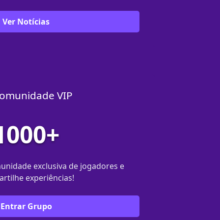
Ver Notícias
Comunidade VIP
1000+
unidade exclusiva de jogadores e
rtilhe experiências!
Entrar Grupo