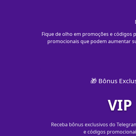
Fique de olho em promoções e códigos p
promocionais que podem aumentar sua
🎁 Bônus Exclu
VIP
Receba bônus exclusivos do Telegra
e códigos promocionai