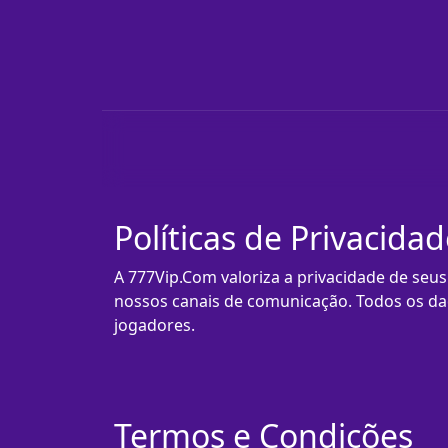
Políticas de Privacida
A 777Vip.Com valoriza a privacidade de seu
nossos canais de comunicação. Todos os dad
jogadores.
Termos e Condições