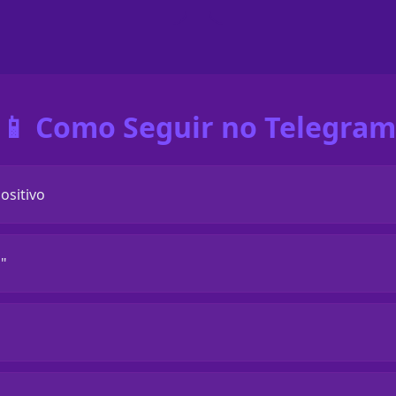
📱 Como Seguir no Telegram
ositivo
"