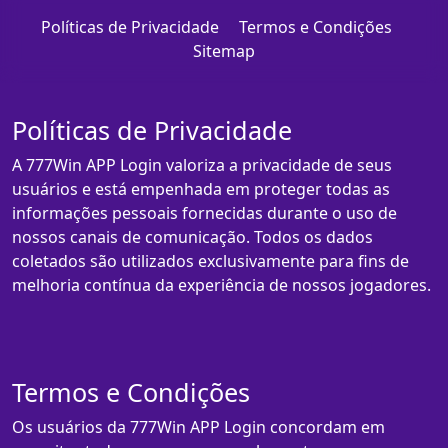
Políticas de Privacidade
Termos e Condições
Sitemap
Políticas de Privacidade
A 777Win APP Login valoriza a privacidade de seus
usuários e está empenhada em proteger todas as
informações pessoais fornecidas durante o uso de
nossos canais de comunicação. Todos os dados
coletados são utilizados exclusivamente para fins de
melhoria contínua da experiência de nossos jogadores.
Termos e Condições
Os usuários da 777Win APP Login concordam em