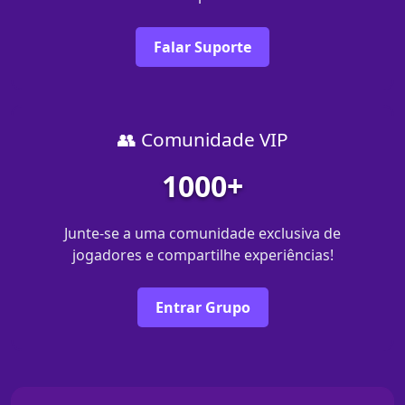
Falar Suporte
👥 Comunidade VIP
1000+
Junte-se a uma comunidade exclusiva de
jogadores e compartilhe experiências!
Entrar Grupo