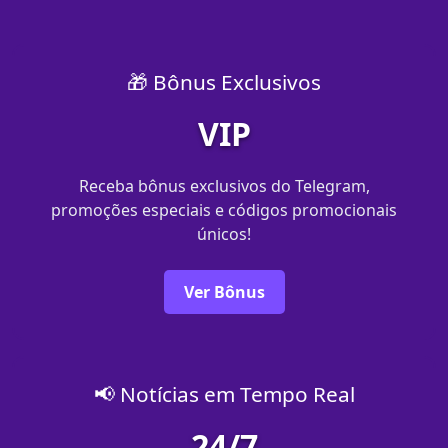
🎁 Bônus Exclusivos
VIP
Receba bônus exclusivos do Telegram,
promoções especiais e códigos promocionais
únicos!
Ver Bônus
📢 Notícias em Tempo Real
24/7