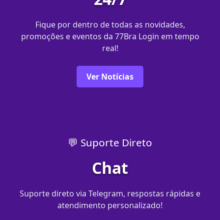
Fique por dentro de todas as novidades,
promoções e eventos da 77Bra Login em tempo
real!
Ver Notícias
💬 Suporte Direto
Chat
Suporte direto via Telegram, respostas rápidas e
atendimento personalizado!