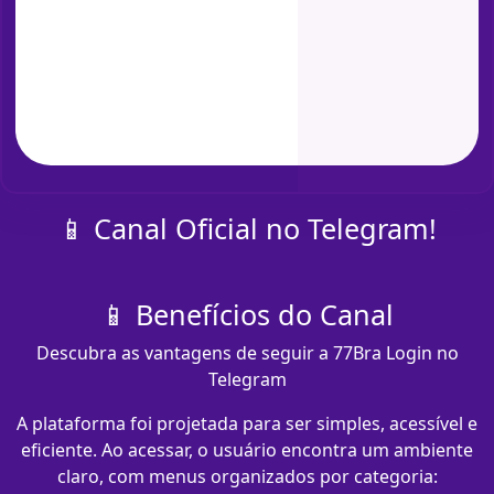
📱 Canal Oficial no Telegram!
📱 Benefícios do Canal
Descubra as vantagens de seguir a 77Bra Login no
Telegram
A plataforma foi projetada para ser simples, acessível e
eficiente. Ao acessar, o usuário encontra um ambiente
claro, com menus organizados por categoria: