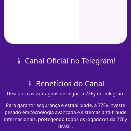
📱 Canal Oficial no Telegram!
📱 Benefícios do Canal
Descubra as vantagens de seguir a 77Ey no Telegram
Para garantir segurança e estabilidade, a 77Ey investe
pesado em tecnologia avançada e sistemas anti-fraude
internacionais, protegendo todos os jogadores da 77Ey
Brasil .