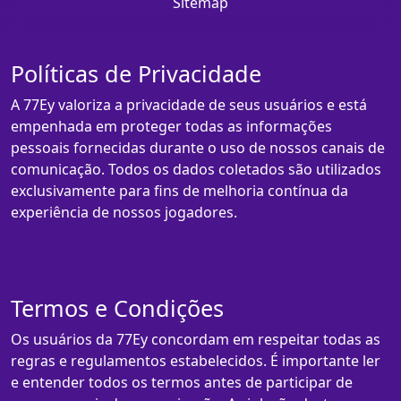
Sitemap
Políticas de Privacidade
A 77Ey valoriza a privacidade de seus usuários e está
empenhada em proteger todas as informações
pessoais fornecidas durante o uso de nossos canais de
comunicação. Todos os dados coletados são utilizados
exclusivamente para fins de melhoria contínua da
experiência de nossos jogadores.
Termos e Condições
Os usuários da 77Ey concordam em respeitar todas as
regras e regulamentos estabelecidos. É importante ler
e entender todos os termos antes de participar de