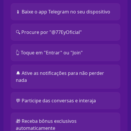
📱 Baixe o app Telegram no seu dispositivo
🔍 Procure por "@77EyOficial"
👆 Toque em "Entrar" ou "Join"
🔔 Ative as notificações para não perder
nada
💬 Participe das conversas e interaja
🎁 Receba bônus exclusivos
automaticamente