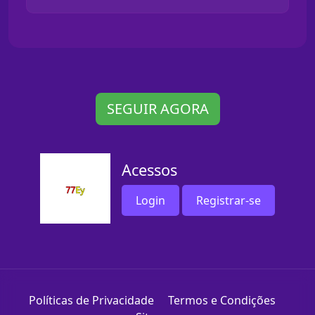
SEGUIR AGORA
Acessos
Login
Registrar-se
Políticas de Privacidade
Termos e Condições