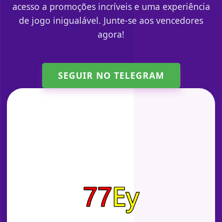
acesso a promoções incríveis e uma experiência
de jogo inigualável. Junte-se aos vencedores
agora!
SEGUIR NO TELEGRAM