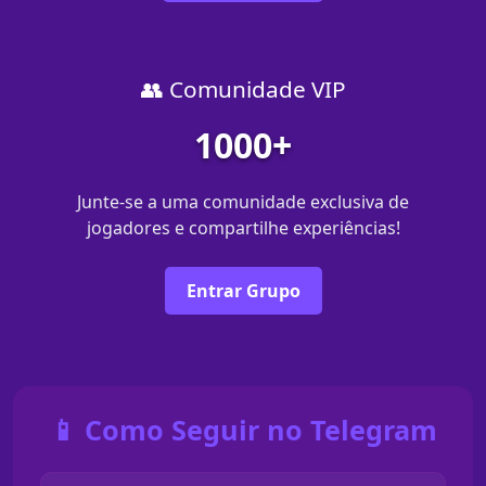
👥 Comunidade VIP
1000+
Junte-se a uma comunidade exclusiva de
jogadores e compartilhe experiências!
Entrar Grupo
📱 Como Seguir no Telegram