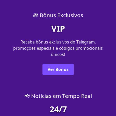
🎁 Bônus Exclusivos
VIP
Receba bônus exclusivos do Telegram,
promoções especiais e códigos promocionais
únicos!
Ver Bônus
📢 Notícias em Tempo Real
24/7