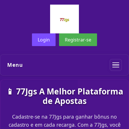
Login
Registrar-se
Menu
📱 77Jgs A Melhor Plataforma
de Apostas
Cadastre-se na 77Jgs para ganhar bônus no
cadastro e em cada recarga. Com a 77Jgs, você