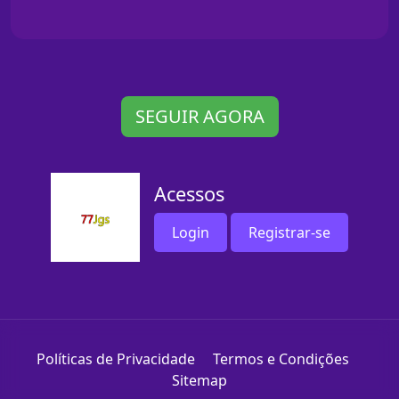
SEGUIR AGORA
Acessos
Login
Registrar-se
Políticas de Privacidade
Termos e Condições
Sitemap