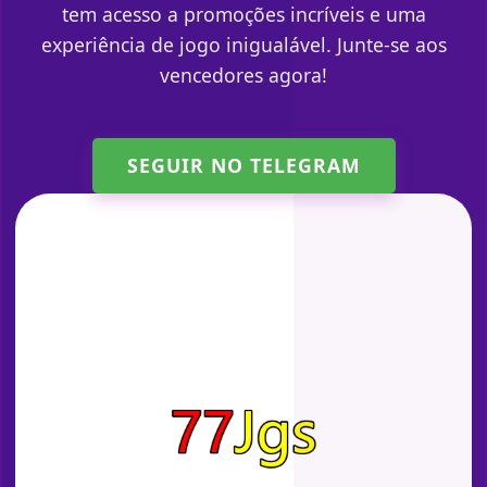
tem acesso a promoções incríveis e uma
experiência de jogo inigualável. Junte-se aos
vencedores agora!
SEGUIR NO TELEGRAM