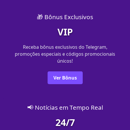
🎁 Bônus Exclusivos
VIP
Receba bônus exclusivos do Telegram,
promoções especiais e códigos promocionais
únicos!
Ver Bônus
📢 Notícias em Tempo Real
24/7