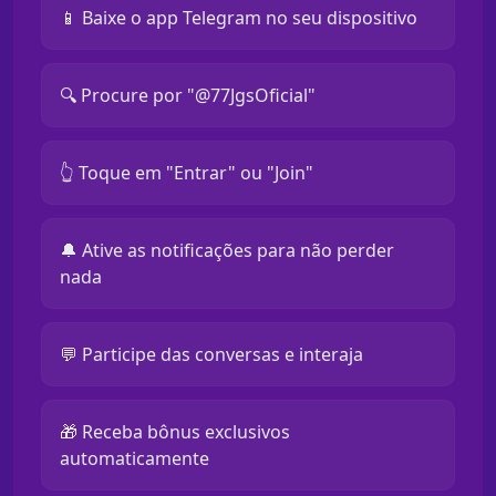
📱 Baixe o app Telegram no seu dispositivo
🔍 Procure por "@77JgsOficial"
👆 Toque em "Entrar" ou "Join"
🔔 Ative as notificações para não perder
nada
💬 Participe das conversas e interaja
🎁 Receba bônus exclusivos
automaticamente