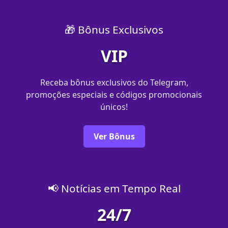
🎁 Bônus Exclusivos
VIP
Receba bônus exclusivos do Telegram,
promoções especiais e códigos promocionais
únicos!
Ver Bônus
📢 Notícias em Tempo Real
24/7