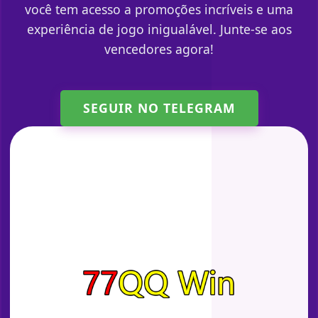
você tem acesso a promoções incríveis e uma
experiência de jogo inigualável. Junte-se aos
vencedores agora!
SEGUIR NO TELEGRAM