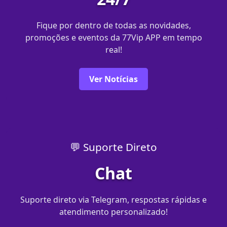
Fique por dentro de todas as novidades,
promoções e eventos da 77Vip APP em tempo
real!
Ver Notícias
💬 Suporte Direto
Chat
Suporte direto via Telegram, respostas rápidas e
atendimento personalizado!