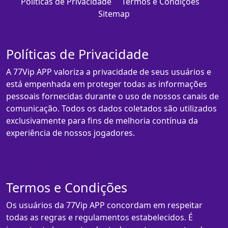
Políticas de Privacidade
Termos e Condições
Sitemap
Políticas de Privacidade
A 77Vip APP valoriza a privacidade de seus usuários e
está empenhada em proteger todas as informações
pessoais fornecidas durante o uso de nossos canais de
comunicação. Todos os dados coletados são utilizados
exclusivamente para fins de melhoria contínua da
experiência de nossos jogadores.
Termos e Condições
Os usuários da 77Vip APP concordam em respeitar
todas as regras e regulamentos estabelecidos. É