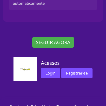
automaticamente
SEGUIR AGORA
Acessos
Login
Registrar-se