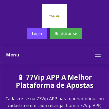
Login
Registrar-se
Menu
📱 77Vip APP A Melhor
Plataforma de Apostas
Cadastre-se na 77Vip APP para ganhar bônus no
cadastro e em cada recarga. Com a 77Vip APP,