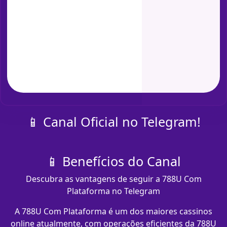
📱 Canal Oficial no Telegram!
📱 Benefícios do Canal
Descubra as vantagens de seguir a 788U Com
Plataforma no Telegram
A 788U Com Plataforma é um dos maiores cassinos
online atualmente, com operações eficientes da 788U