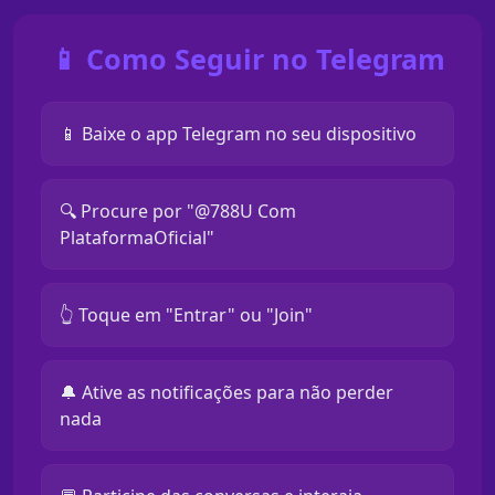
📱 Como Seguir no Telegram
📱 Baixe o app Telegram no seu dispositivo
🔍 Procure por "@788U Com
PlataformaOficial"
👆 Toque em "Entrar" ou "Join"
🔔 Ative as notificações para não perder
nada