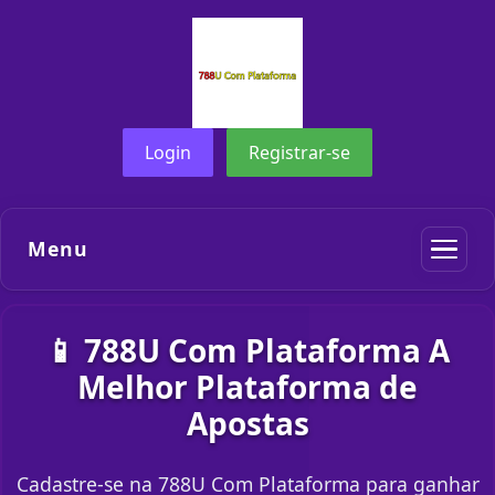
Login
Registrar-se
Menu
📱 788U Com Plataforma A
Melhor Plataforma de
Apostas
Cadastre-se na 788U Com Plataforma para ganhar