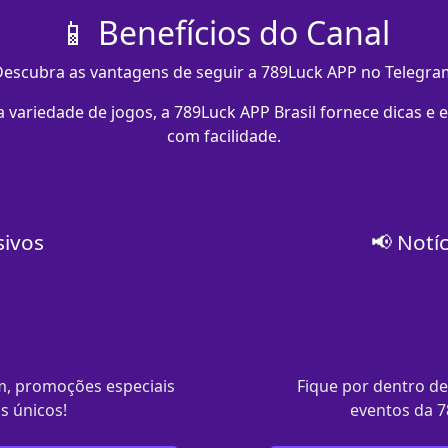
📱 Benefícios do Canal
Descubra as vantagens de seguir a 789Luck APP no Telegra
variedade de jogos, a 789Luck APP Brasil fornece dicas e 
com facilidade.
sivos
📢 Notí
m, promoções especiais
Fique por dentro d
s únicos!
eventos da 7