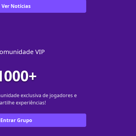
Ver Notícias
Comunidade VIP
1000+
unidade exclusiva de jogadores e
rtilhe experiências!
Entrar Grupo