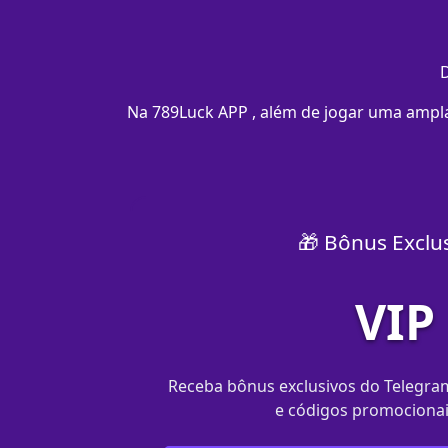
Na 789Luck APP , além de jogar uma ampla 
🎁 Bônus Exclu
VIP
Receba bônus exclusivos do Telegra
e códigos promocionai