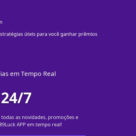
m
estratégias úteis para você ganhar prêmios
cias em Tempo Real
24/7
e todas as novidades, promoções e
89Luck APP em tempo real!