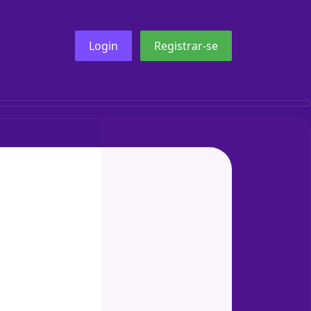
Login
Registrar-se