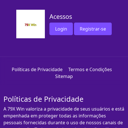
Acessos
Login
Registrar-se
Políticas de Privacidade
Termos e Condições
Sitemap
Políticas de Privacidade
A 79X Win valoriza a privacidade de seus usuários e está
empenhada em proteger todas as informações
pessoais fornecidas durante o uso de nossos canais de