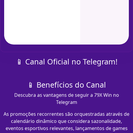
📱 Canal Oficial no Telegram!
📱 Benefícios do Canal
Descubra as vantagens de seguir a 79X Win no
Telegram
As promoções recorrentes são orquestradas através de
calendário dinâmico que considera sazonalidade,
eventos esportivos relevantes, lançamentos de games