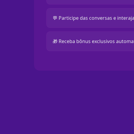
💬 Participe das conversas e interaj
🎁 Receba bônus exclusivos autom