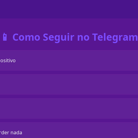
📱 Como Seguir no Telegram
ositivo
erder nada