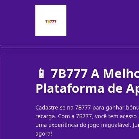
📱 7B777 A Melh
Plataforma de A
Cadastre-se na 7B777 para ganhar bônu
recarga. Com a 7B777, você tem acesso 
uma experiência de jogo inigualável. J
agora!