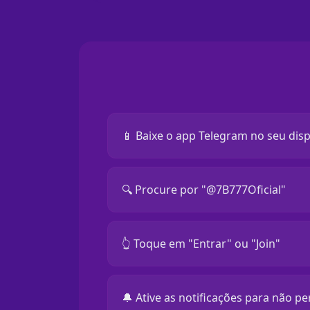
📱 Baixe o app Telegram no seu disp
🔍 Procure por "@7B777Oficial"
👆 Toque em "Entrar" ou "Join"
🔔 Ative as notificações para não p