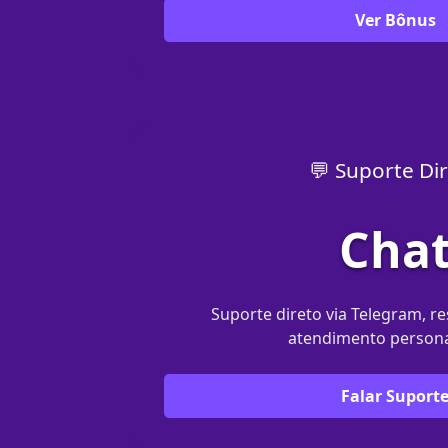
Ver Bônus
💬 Suporte Di
Cha
Suporte direto via Telegram, r
atendimento persona
Falar Suport