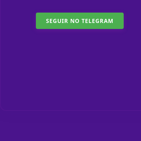
SEGUIR NO TELEGRAM