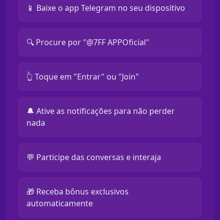
📱 Baixe o app Telegram no seu dispositivo
🔍 Procure por "@7FF APPOficial"
👆 Toque em "Entrar" ou "Join"
🔔 Ative as notificações para não perder
nada
💬 Participe das conversas e interaja
🎁 Receba bônus exclusivos
automaticamente