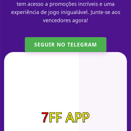
tem acesso a promoções incríveis e uma
experiência de jogo inigualável. Junte-se aos
vencedores agora!
SEGUIR NO TELEGRAM