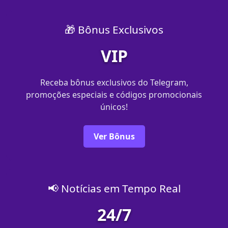
🎁 Bônus Exclusivos
VIP
Receba bônus exclusivos do Telegram,
promoções especiais e códigos promocionais
únicos!
Ver Bônus
📢 Notícias em Tempo Real
24/7