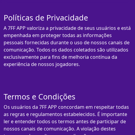
Políticas de Privacidade
A 7FF APP valoriza a privacidade de seus usuários e está
empenhada em proteger todas as informações
pessoais fornecidas durante o uso de nossos canais de
comunicação. Todos os dados coletados são utilizados
exclusivamente para fins de melhoria contínua da
experiência de nossos jogadores.
Termos e Condições
Os usuários da 7FF APP concordam em respeitar todas
as regras e regulamentos estabelecidos. É importante
ler e entender todos os termos antes de participar de
nossos canais de comunicação. A violação destes