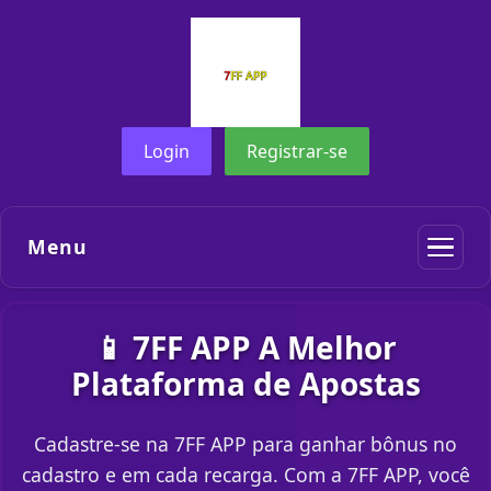
Login
Registrar-se
Menu
📱 7FF APP A Melhor
Plataforma de Apostas
Cadastre-se na 7FF APP para ganhar bônus no
cadastro e em cada recarga. Com a 7FF APP, você