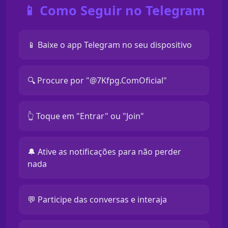
📱 Como Seguir no Telegram
📱 Baixe o app Telegram no seu dispositivo
🔍 Procure por "@7Kfpg.ComOficial"
👆 Toque em "Entrar" ou "Join"
🔔 Ative as notificações para não perder
nada
💬 Participe das conversas e interaja