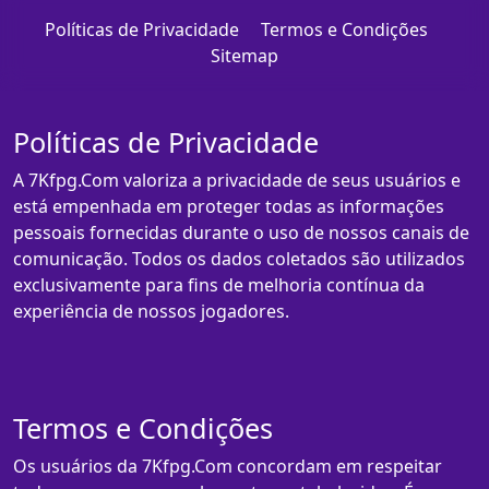
Políticas de Privacidade
Termos e Condições
Sitemap
Políticas de Privacidade
A 7Kfpg.Com valoriza a privacidade de seus usuários e
está empenhada em proteger todas as informações
pessoais fornecidas durante o uso de nossos canais de
comunicação. Todos os dados coletados são utilizados
exclusivamente para fins de melhoria contínua da
experiência de nossos jogadores.
Termos e Condições
Os usuários da 7Kfpg.Com concordam em respeitar