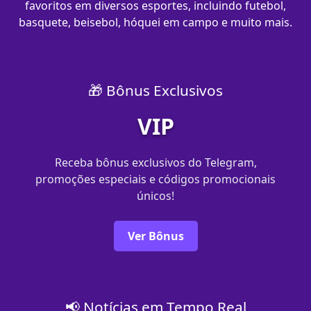
favoritos em diversos esportes, incluindo futebol,
basquete, beisebol, hóquei em campo e muito mais.
🎁 Bônus Exclusivos
VIP
Receba bônus exclusivos do Telegram,
promoções especiais e códigos promocionais
únicos!
Ver Bônus
📢 Notícias em Tempo Real