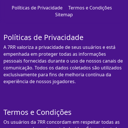
Políticas de Privacidade
Termos e Condições
Sitemap
Políticas de Privacidade
A 7RR valoriza a privacidade de seus usuários e está
empenhada em proteger todas as informações
pessoais fornecidas durante o uso de nossos canais de
comunicação. Todos os dados coletados são utilizados
exclusivamente para fins de melhoria contínua da
experiência de nossos jogadores.
Termos e Condições
Os usuários da 7RR concordam em respeitar todas as