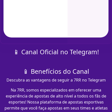
📱 Canal Oficial no Telegram!
📱 Benefícios do Canal
Descubra as vantagens de seguir a 7RR no Telegram
Na 7RR, somos especializados em oferecer uma
experiência de apostas de alto nível a todos os fãs de
esportes! Nossa plataforma de apostas esportivas
permite que você faça apostas em seus times e atletas