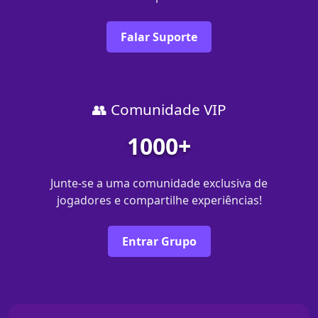
Falar Suporte
👥 Comunidade VIP
1000+
Junte-se a uma comunidade exclusiva de
jogadores e compartilhe experiências!
Entrar Grupo