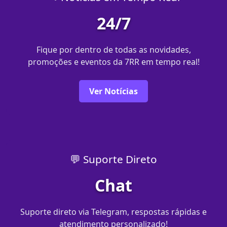
24/7
Fique por dentro de todas as novidades,
promoções e eventos da 7RR em tempo real!
Ver Notícias
💬 Suporte Direto
Chat
Suporte direto via Telegram, respostas rápidas e
atendimento personalizado!