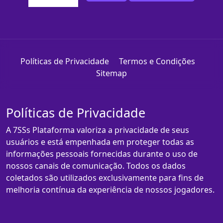
Políticas de Privacidade
Termos e Condições
Sitemap
Políticas de Privacidade
A 7SSs Plataforma valoriza a privacidade de seus
usuários e está empenhada em proteger todas as
informações pessoais fornecidas durante o uso de
nossos canais de comunicação. Todos os dados
coletados são utilizados exclusivamente para fins de
melhoria contínua da experiência de nossos jogadores.