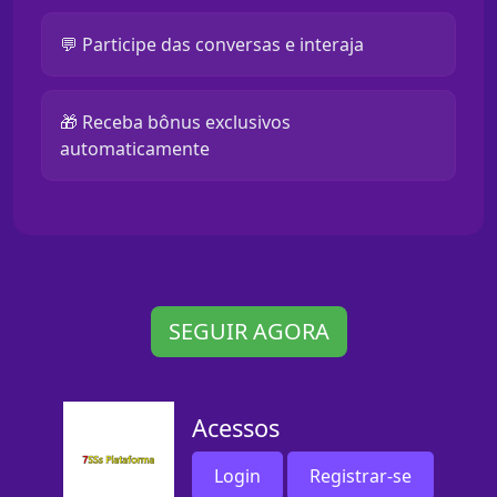
💬 Participe das conversas e interaja
🎁 Receba bônus exclusivos
automaticamente
SEGUIR AGORA
Acessos
Login
Registrar-se